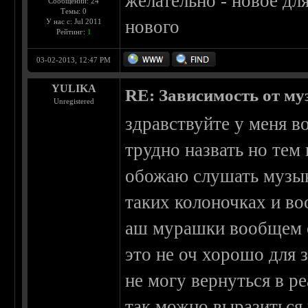
желательно - новое дл
Сообщений: 24
Темы: 0
нового
У нас с: Jul 2011
Рейтинг:
1
03-02-2013, 12:47 PM
YULIKA
RE: Зависимость от м
Unregistered
здравствуйте у меня в
трудно назвать но тем 
обожаю слушать музык
таких колоночках и во
аш мурашки вообщем о
это не оч хорошо для з
не могу вернуться в р
так можно выразиться 