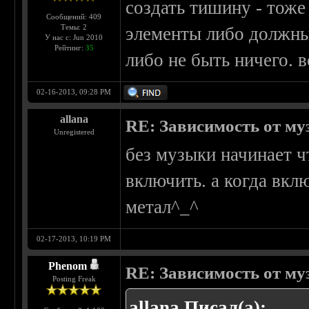
создать тишину - тоже
Сообщений: 409
Темы: 2
элементы либо должны 
У нас с: Jun 2010
Рейтинг:
35
либо не быть ничего. в
02-16-2013, 09:28 PM
allana
RE: Зависимость от м
Unregistered
без музыки начинает чт
включить. а когда вкл
метал^_^
02-17-2013, 10:19 PM
Phenom
RE: Зависимость от м
Posting Freak
allana Писал(а):