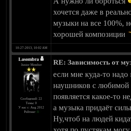
А нужно ли бороться
хочется даже в реальн
музыки на все 100%, н
хорошей композиции
10-27-2013, 10:02 AM
Lasombra
RE: Зависимость от м
Junior Member
если мне куда-то надо 
наушников с любимой 
появляется какое-то н
Сообщений: 22
Темы: 0
а музыка придаёт силы
У нас с: Aug 2012
Рейтинг:
1
Ну,чтоб на людей кида
хотя по пустякам могу