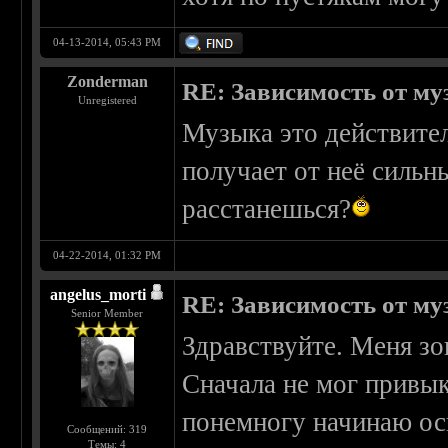
04-13-2014, 05:43 PM
Zonderman
RE: Зависимость от м
Unregistered
Музыка это действите
получает от неё сильн
расстанешься?
04-22-2014, 01:32 PM
angelus_morti
RE: Зависимость от м
Senior Member
Здравствуйте. Меня зо
Сначала не мог привык
понемногу начинаю ос
Сообщений: 319
Темы: 4