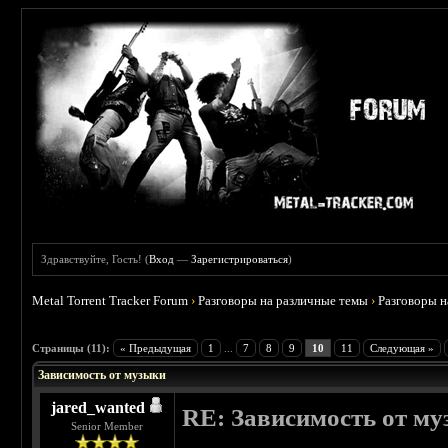
Здравствуйте, Гость! (
Вход
—
Зарегистрироваться
)
Metal Torrent Tracker Forum
›
Разговоры на различные темы
›
Разговоры 
 5
Страницы (11):
« Предыдущая
1
...
7
8
9
10
11
Следующая »
Зависимость от музыки
jared_wanted
RE: Зависимость от м
Senior Member