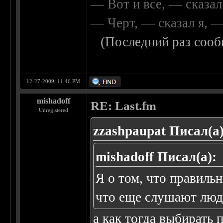
— Вот и все, — сказал
— Черт, — сказал я, 
(Последний раз сооб
12-27-2009, 11:46 PM
mishadoff
RE: Last.fm
Unregistered
zzashpaupat Писал(а)
mishadoff Писал(а):
Я о том, что правиль
что еще слушают люд
а как тогда выбирать