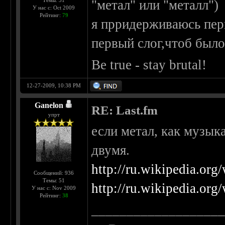
Темы: 31
"метал" или "металл")
У нас с: Oct 2009
Рейтинг:
79
я прридерживаюсь перв
первый слог,чтоб было
Be true - stay brutal!
12-27-2009, 10:38 PM
Ganelon
RE: Last.fm
упрт
если метал, как музыка
двумя.
http://ru.wikipedia.org
Сообщений: 936
Темы: 51
http://ru.wikipedia.org
У нас с: Nov 2009
Рейтинг:
38
__________________