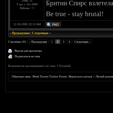
Темы: 31
Бритни Спирс взлетела 
У нас с: Oct 2009
Рейтинг:
79
Be true - stay brutal!
12-28-2009, 02:53 AM
«
Предыдущая
|
Следующая
»
Страницы (4):
« Предыдущая
1
2
3
4
Следующая »
Версия для просмотра
Подписаться на тему
Пользователи просматривают эту тему: 1 Гость(ей)
|
Обратная связь
|
Metal Torrent Tracker Forum
|
Вернуться к началу
|
|
Лёгкий режи