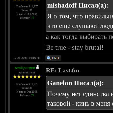
mishadoff Писал(а):
Сообщений: 1,275
Темы: 31
У нас с: Oct 2009
Я о том, что правильн
Рейтинг:
79
что еще слушают люд
а как тогда выбирать 
Be true - stay brutal!
12-26-2009, 10:16 PM
zzashpaupat
RE: Last.fm
Administrator
Ganelon Писал(а):
Сообщений: 1,275
Темы: 31
У нас с: Oct 2009
Почему нет единства и
Рейтинг:
79
таковой - кинь в меня