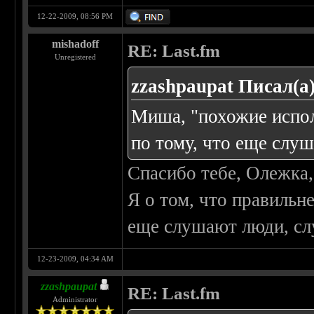
12-22-2009, 08:56 PM
mishadoff
RE: Last.fm
Unregistered
zzashpaupat Писал(а)
Миша, "похожие испол
по тому, что еще слу
Спасибо тебе, Олежка,
Я о том, что правильн
еще слушают люди, с
12-23-2009, 04:34 AM
zzashpaupat
RE: Last.fm
Administrator