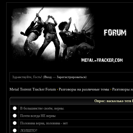
Здравствуйте, Гость! (
Вход
—
Зарегистрироваться
)
Metal Torrent Tracker Forum
›
Разговоры на различные темы
›
Разговоры 
Опрос: насколько теги 
В большинстве своём, верны.
Почти всегда НЕ верны
Половина верна, половина - нет
ЛОЛШТО?