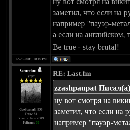
ну вот смотря на вики
заметил, что если на р
например "пауэр-мета
а если на английском, 
Be true - stay brutal!
12-26-2009, 10:19 PM
Ganelon
RE: Last.fm
упрт
zzashpaupat Писал(а)
ну вот смотря на вики
заметил, что если на р
Сообщений: 936
Темы: 51
У нас с: Nov 2009
например "пауэр-мета
Рейтинг:
38