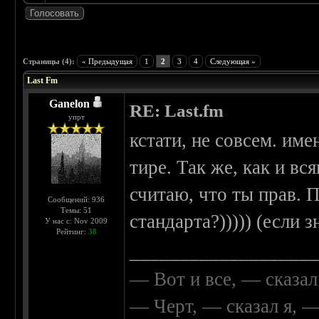
 0
Страницы (4):
« Предыдущая
1
2
3
4
Следующая »
Last Fm
Ganelon
RE: Last.fm
упрт
кстати, не совсем. име
тире. Так же, как и вс
считаю, что ты прав. 
Сообщений: 936
Темы: 51
стандарта?))))) (если 
У нас с: Nov 2009
Рейтинг:
38
__________________
— Вот и все, — сказал
— Черт, — сказал я, 