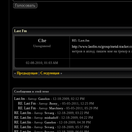
Голосов: 0 - Средняя оценка: 0
1
2
3
4
5
Last Fm
Che
RE: Last.fm
Unregistered
http://www.lastfm.ru/group/metal-tracker.
метров в аплод. пишем мне на трекер в л
02-08-2010, 01:03 AM
«
Предыдущая
|
Следующая
»
Сообщения в этой теме
Last.fm
- Автор:
Ganelon
- 12-18-2009, 02:12 PM
RE: Last Fm
- Автор:
Jhony_
- 05-05-2011, 12:25 PM
RE: Last Fm
- Автор:
Marchiery
- 05-05-2011, 05:29 PM
RE: Last.fm
- Автор:
Svvarg
- 12-18-2009, 03:22 PM
RE: Last.fm
- Автор:
mishadoff
- 12-18-2009, 04:22 PM
RE: Last.fm
- Автор:
Ganelon
- 12-18-2009, 04:38 PM
RE: Last.fm
- Автор:
Svvarg
- 12-18-2009, 05:57 PM
RE: Last.fm
- Автор:
Svvarg
- 12-18-2009, 06:01 PM