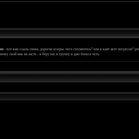
com
- вот вам ссыль снова, дорогие юзеры. чего стесняетесь? или в кант акте погрязли? р
ичку свой ник на ласте - я беру вас в группу и даю бонуса чуть.