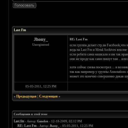
Голосов: 0 - Средняя оценка: 0
1
2
3
4
5
Last Fm
Jhony_
RE: Last Fm
Unregistered
если группа делает стр.на Facebook,что
ведь на Last Fm и Metal Archives вполне
если ребята сами написали и им так нрави
они же вроде как сами пишут там .. или н
хотя сейчас снова посмотрел ... и возни
так как например у группы Annotations o
может это конечно совершенно дикая шутк
05-05-2011, 12:25 PM
«
Предыдущая
|
Следующая
»
Сообщения в этой теме
Last.fm
- Автор:
Ganelon
- 12-18-2009, 02:12 PM
RE: Last Fm
- Автор:
Jhony_
- 05-05-2011, 12:25 PM