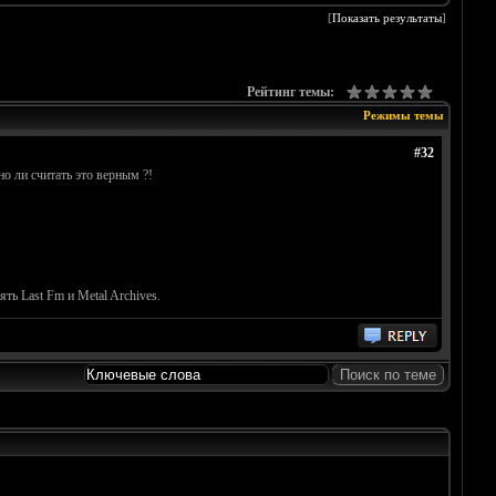
[
Показать результаты
]
Рейтинг темы:
Режимы темы
#32
о ли считать это верным ?!
ть Last Fm и Metal Archives.