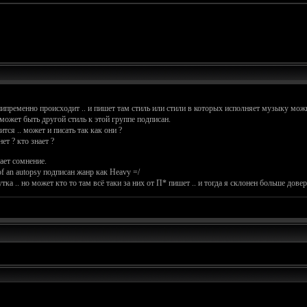
 нипременно происходит .. и пишет там стиль или стили в которых исполняет музыку можн
 может быть другой стиль к этой группе подписан.
тся .. может и писать так как они ?
ет ? кто знает ?
кает сомнение.
f an autopsy подписан жанр как Heavy =/
а .. но может кто то там всё таки за них от П* пишет .. и тогда я склонен больше доверя