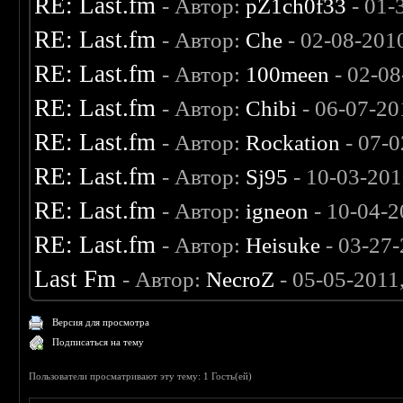
RE: Last.fm
- Автор:
pZ1ch0f33
- 01-
RE: Last.fm
- Автор:
Che
- 02-08-201
RE: Last.fm
- Автор:
100meen
- 02-08
RE: Last.fm
- Автор:
Chibi
- 06-07-20
RE: Last.fm
- Автор:
Rockation
- 07-0
RE: Last.fm
- Автор:
Sj95
- 10-03-201
RE: Last.fm
- Автор:
igneon
- 10-04-2
RE: Last.fm
- Автор:
Heisuke
- 03-27
Last Fm
- Автор:
NecroZ
- 05-05-2011
Версия для просмотра
Подписаться на тему
Пользователи просматривают эту тему: 1 Гость(ей)