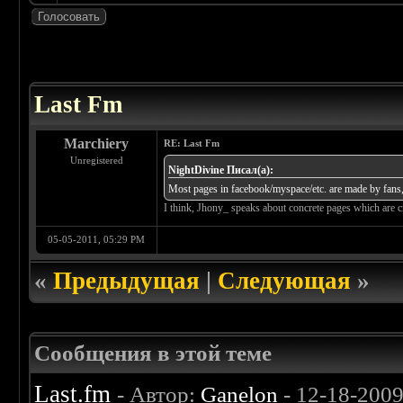
 0
Last Fm
Marchiery
RE: Last Fm
Unregistered
NightDivine Писал(а):
Most pages in facebook/myspace/etc. are made by fans,
I think, Jhony_ speaks about concrete pages which are 
05-05-2011, 05:29 PM
«
Предыдущая
|
Следующая
»
Сообщения в этой теме
Last.fm
- Автор:
Ganelon
- 12-18-2009