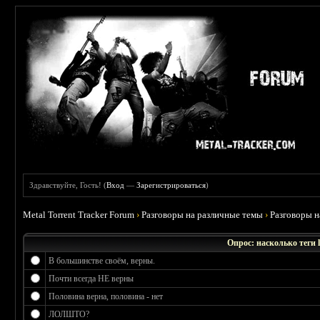
Здравствуйте, Гость! (
Вход
—
Зарегистрироваться
)
Metal Torrent Tracker Forum
›
Разговоры на различные темы
›
Разговоры 
Опрос: насколько теги 
В большинстве своём, верны.
Почти всегда НЕ верны
Половина верна, половина - нет
ЛОЛШТО?