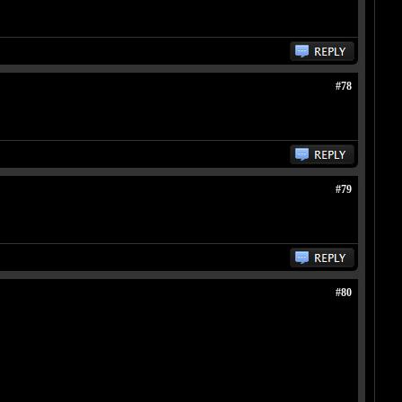
#78
#79
#80