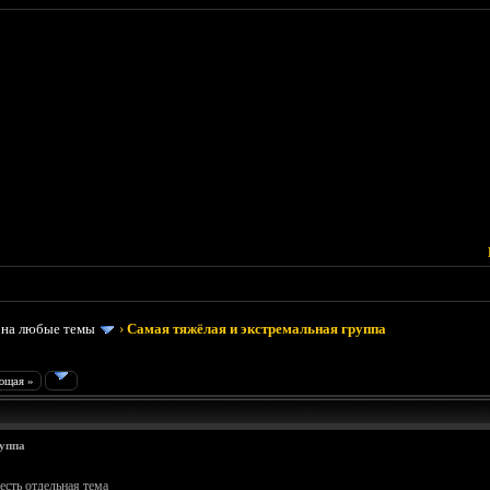
 на любые темы
›
Самая тяжёлая и экстремальная группа
ющая »
уппа
сть отдельная тема