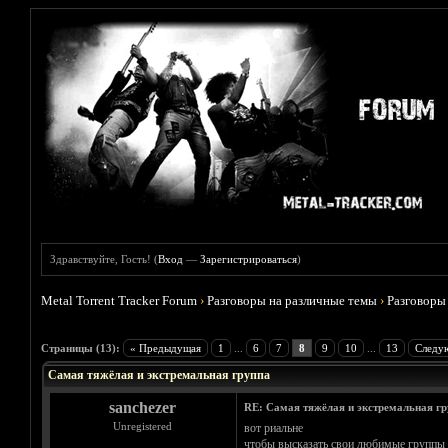
Здравствуйте, Гость! (
Вход
—
Зарегистрироваться
)
Metal Torrent Tracker Forum
›
Разговоры на различные темы
›
Разговоры
Голосов: 2 - Средняя оценка: 4.5
1
2
3
4
5
Страницы (13):
« Предыдущая
1
...
6
7
8
9
10
...
13
Следу
Самая тяжёлая и экстремальная группа
sanchezer
RE: Самая тяжёлая и экстремальная гр
Unregistered
вот риальне
чтобы высказать свои любимые группы е