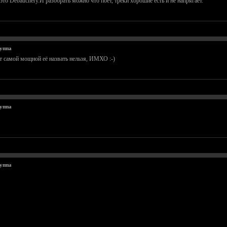
о Debauchery.И разобрать можно что поет, треки хорошие есть и не напрягает.
уппа
от самой мощной её назвать нельзя, ИМХО :-)
уппа
уппа