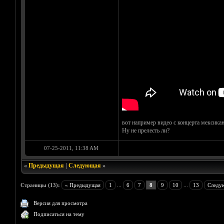
вот например видео с концерта мексика
Ну не прелесть ли?
07-25-2011, 11:38 AM
«
Предыдущая
|
Следующая
»
Страницы (13):
« Предыдущая
1
...
6
7
8
9
10
...
13
Следу
Версия для просмотра
Подписаться на тему