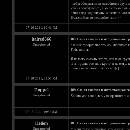
чтобы обосрать свои нелюбимые группы 
чтобы пооффтопить, в конце то концов, 
а что сюда надо писать написано в загл
Пожалуйста, не засоряйте тему ><
07-16-2011, 10:41 PM
haired666
RE: Самая тяжёлая и экстремальная гр
Unregistered
а я и не говорил что это мои любимые гр
Рабы не мы.
Я не могу сказать, что та, или иная гру
иная группа это мега круто, я не могу, т
Тащемта например так сказать(с)
07-18-2011, 09:53 PM
Doppel
RE: Самая тяжёлая и экстремальная гр
Unregistered
Sodom моё слово, кому не нравится = ап
07-19-2011, 10:32 AM
Helion
RE: Самая тяжёлая и экстремальная гр
Unregistered
У меня такое ощущение, что многие, выйд