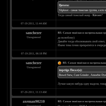
Цитата:
Slipknot - самая тяжелая группа, а кто н
Тогда самый тяжелый жанр -
Kircore
?
07-19-2011, 11:44 AM
sanchezer
RE: Самая тяжёлая и экстремальная гр
Unregistered
да полюбому)
Давайте тогда обосновывать свой ответ,
Иначе тема точно превратится в очеред
07-19-2011, 06:18 PM
sanchezer
RE: Самая тяжёлая и экстремальна
Unregistered
impetigo Писал(а):
Bowel Stew, Cunt Grinder , Amoebic Dyse
Лучше какую нибудь одну выдели, товар
07-20-2011, 11:13 AM
axeman90210
RE: Самая тяжёлая и экстремальная гр
Unregistered