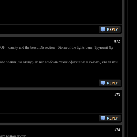
#72
cruelty and the beast; Dissection - Storm of the lights bane; Трупный Яд -
ого звания, но отнюдь не все альбомы такие офигенные и сказать, что та или
#73
#74
ает только поста: