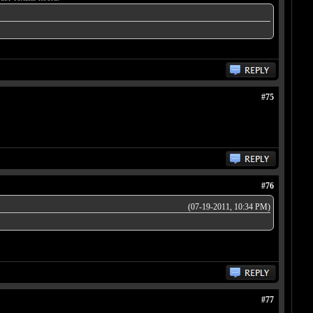
#75
#76
(07-19-2011, 10:34 PM)
#77