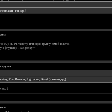
е согласен - говнари!
уппа
 почему вы считаете ту, или иную группу самой тяжелой
ную флудилку и засиралку><
я группа
ntery, Vital Remains, Ingrowing, Blood.(и много др.,)
ищ ;-)
уппа