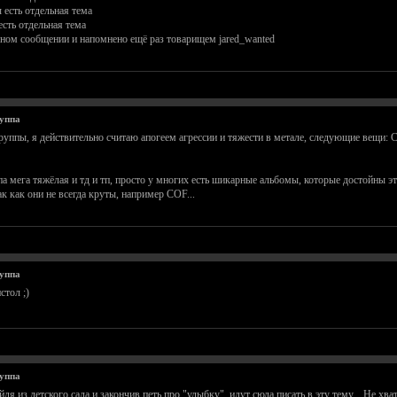
есть отдельная тема
есть отдельная тема
авном сообщении и напомнено ещё раз товарищем jared_wanted
уппа
уппы, я действительно считаю апогеем агрессии и тяжести в метале, следующие вещи: COF - 
ппа мега тяжёлая и тд и тп, просто у многих есть шикарные альбомы, которые достойны эт
ак как они не всегда круты, например COF...
уппа
стол ;)
уппа
я из детского сада и закончив петь про "улыбку", идут сюда писать в эту тему... Не хват