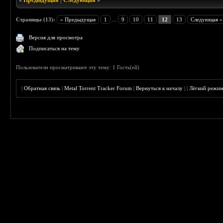
«
Предыдущая
|
Следующая
»
Страницы (13):
« Предыдущая
1
...
9
10
11
12
13
Следующая »
Версия для просмотра
Подписаться на тему
Пользователи просматривают эту тему: 1 Гость(ей)
|
Обратная связь
|
Metal Torrent Tracker Forum
|
Вернуться к началу
|
|
Лёгкий режи