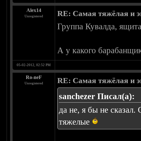
Alex14
RE: Самая тяжёлая и 
Unregistered
Группа Кувалда, ящит
А у какого барабанщик
05-02-2012, 02:52 PM
Ro-neF
RE: Самая тяжёлая и 
Unregistered
sanchezer Писал(а):
да не, я бы не сказал
тяжелые