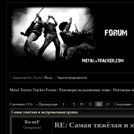
Здравствуйте, Гость! (
Вход
—
Зарегистрироваться
)
Metal Torrent Tracker Forum
›
Разговоры на различные темы
›
Разговоры 
 4.5
Страницы (13):
« Предыдущая
1
...
9
10
11
12
13
Следующая »
Самая тяжёлая и экстремальная группа
Ro-neF
RE: Самая тяжёлая и 
Unregistered