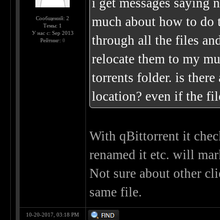
i get messages saying n
much about how to do t
Сообщений: 2
Темы: 1
У нас с: Sep 2013
through all the files a
Рейтинг:
0
relocate them to my mu
torrents folder. is the
location? even if the f
With qBittorrent it chec
renamed it etc. will mar
Not sure about other cli
same file.
10-20-2017, 03:18 PM