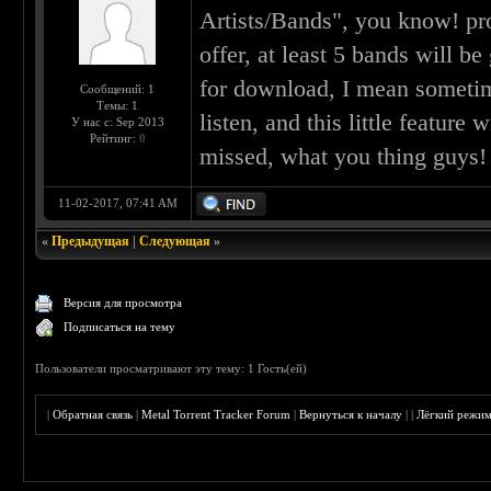
Artists/Bands", you know! pr
offer, at least 5 bands will b
for download, I mean sometime
Сообщений: 1
Темы: 1
listen, and this little feature
У нас с: Sep 2013
Рейтинг:
0
missed, what you thing guys!
11-02-2017, 07:41 AM
«
Предыдущая
|
Следующая
»
Версия для просмотра
Подписаться на тему
Пользователи просматривают эту тему: 1 Гость(ей)
|
Обратная связь
|
Metal Torrent Tracker Forum
|
Вернуться к началу
|
|
Лёгкий режи