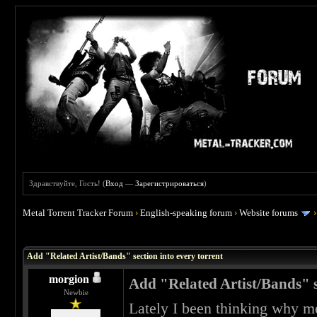
Здравствуйте, Гость! (
Вход
—
Зарегистрироваться
)
Metal Torrent Tracker Forum
›
English-speaking forum
›
Website forums
 0
Add "Related Artist/Bands" section into every torrent
morgion
Add "Related Artist/Bands" s
Newbie
Lately I been thinking why met