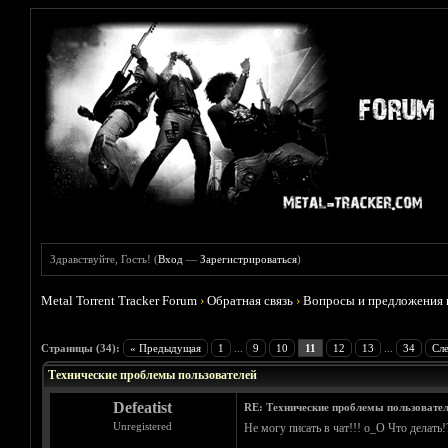
Здравствуйте, Гость! (
Вход
—
Зарегистрироваться
)
Metal Torrent Tracker Forum
›
Обратная связь
›
Вопросы и предложения 
Голосов: 3 - Средняя оценка: 5
1
2
3
4
5
Страницы (34):
« Предыдущая
1
...
9
10
11
12
13
...
34
Сл
Технические проблемы пользователей
Defeatist
RE: Технические проблемы пользовате
Unregistered
Не могу писать в чат!!! о_О Что делать!