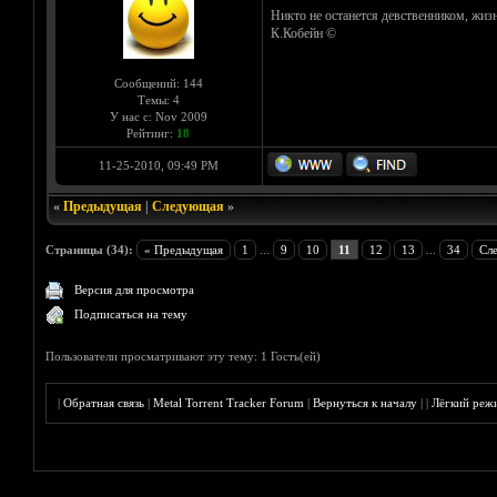
Никто не останется девственником, жизн
К.Кобейн ©
Сообщений: 144
Темы: 4
У нас с: Nov 2009
Рейтинг:
18
11-25-2010, 09:49 PM
«
Предыдущая
|
Следующая
»
Страницы (34):
« Предыдущая
1
...
9
10
11
12
13
...
34
Сл
Версия для просмотра
Подписаться на тему
Пользователи просматривают эту тему: 1 Гость(ей)
|
Обратная связь
|
Metal Torrent Tracker Forum
|
Вернуться к началу
|
|
Лёгкий реж