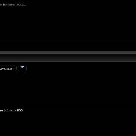
ь поимеет всех...
едующая »
им
|
Список RSS
|