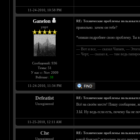
11-24-2010, 10:58 PM
Ganelon
RE: Технические проблемы пользовате
упрт
правильно. зачем он тебе?
*опиши подробнее свою проблему. Ты ви
__________________________________
— Вот и все, — сказал Чапаев, — Этого
— Черт, — сказал я, — там ведь папир
Сообщений: 936
Темы: 51
У нас с: Nov 2009
Рейтинг:
38
11-24-2010, 11:34 PM
Defeatist
RE: Технические проблемы пользовате
Unregistered
Всё на своём месте! Пишу сообщение, ж
З.Ы. Ну ведь если есть, почему бы не по
11-25-2010, 12:11 AM
Che
RE: Технические проблемы пользовате
Unregistered
какой браузер? актуальна ли его версия