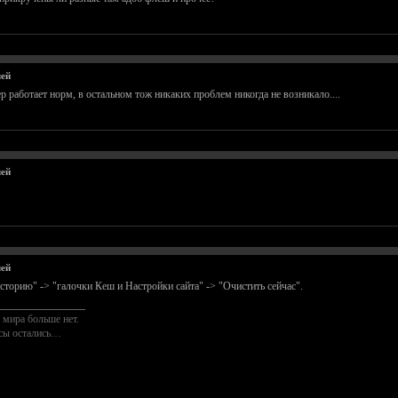
лей
 работает норм, в остальном тож никаких проблем никогда не возникало....
лей
лей
торию" -> "галочки Кеш и Настройки сайта" -> "Очистить сейчас".
________________
 мира больше нет.
осы остались…