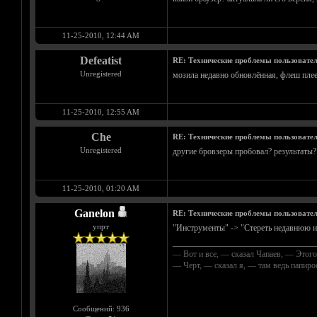
11-25-2010, 12:44 AM
Defeatist
RE: Технические проблемы пользовате
Unregistered
мозила недавно обновлённая, флеш плеер
11-25-2010, 12:55 AM
Che
RE: Технические проблемы пользовате
Unregistered
другие бровзеры пробовал? результаты?
11-25-2010, 01:20 AM
Ganelon
RE: Технические проблемы пользовате
упрт
"Инструменты" -> "Стереть недавнюю ис
__________________________________
— Вот и все, — сказал Чапаев, — Этого
— Черт, — сказал я, — там ведь папир
Сообщений: 936