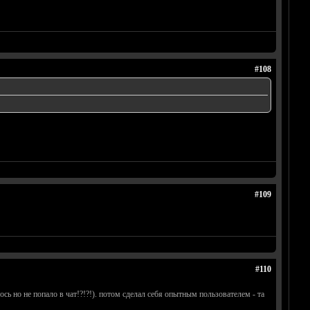
#108
#109
#110
ь но не попало в чат!?!?!). потом сделал себя опытным пользователем - та