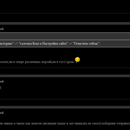
лей
сторию" -> "галочки Кеш и Настройки сайта" -> "Очистить сейчас".
мозиле,ни в опере различных версий,ни в гугл хром
лей
(
лей
 ником и также как многие писавшие выше в чат написать не смог(сообщение отправилос