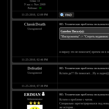
Темы: 51
У нас с: Nov 2009
Рейтинг:
38
11-25-2010, 12:09 PM
ClassicDeath
RE: Технические проблемы пользовате
Unregistered
Ganelon Писал(а):
"Инструменты" -> "Стереть недавнюю и
и ниразу это не помогает( причем ни в 
11-25-2010, 02:46 PM
Defeatist
RE: Технические проблемы пользовате
Unregistered
Кстати да!!! Не помогает....Ну и ладно(((
11-25-2010, 07:38 PM
ERIMAN
RE: Технические проблемы пользовате
Administrator
Кстати о проблеме с чатом.
Специально зарегистрировался под новым
же история...