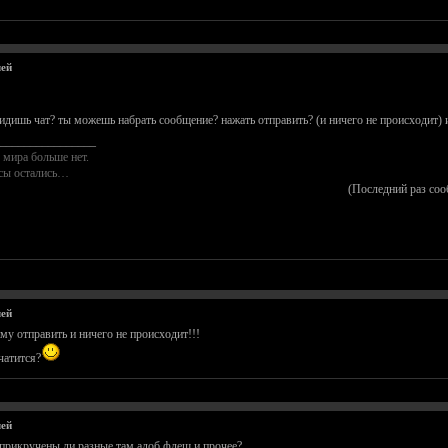
лей
дишь чат? ты можешь набрать сообщение? нажать отправить? (и ничего не происходит) 
________________
 мира больше нет.
осы остались…
(Последний раз соо
лей
му отправить и ничего не происходит!!!
чатится?
лей
, прикручены ли разные там адоб флеш и прочее?