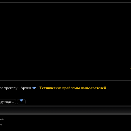
по трекеру
›
Архив
›
Технические проблемы пользователей
едующая »
лей
?!