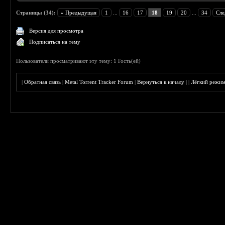
Страницы (34):
« Предыдущая
1
...
16
17
18
19
20
...
34
Сле
Версия для просмотра
Подписаться на тему
Пользователи просматривают эту тему: 1 Гость(ей)
|
Обратная связь
|
Metal Torrent Tracker Forum
|
Вернуться к началу
|
|
Лёгкий режи