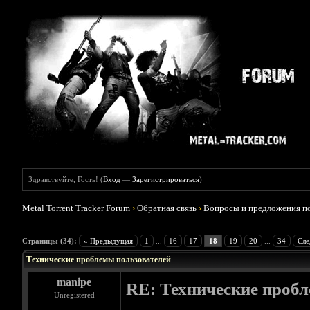
Здравствуйте, Гость! (
Вход
—
Зарегистрироваться
)
Metal Torrent Tracker Forum
›
Обратная связь
›
Вопросы и предложения по
Страницы (34):
« Предыдущая
1
...
16
17
18
19
20
...
34
Сле
Технические проблемы пользователей
manipe
RE: Технические проб
Unregistered