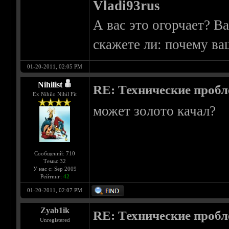
Vladi93rus
А вас это огорчает? Ва
скажете ли: почему ва
01-20-2011, 02:05 PM
Nihilist
RE: Технические проб
Ex Nihilo Nihil Fit
может золото качал?
Сообщений: 710
Темы: 32
У нас с: Sep 2009
Рейтинг:
42
01-20-2011, 02:07 PM
Zyab1ik
RE: Технические проб
Unregistered