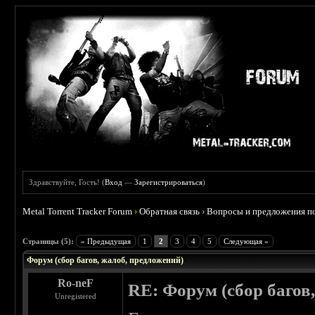
Здравствуйте, Гость! (
Вход
—
Зарегистрироваться
)
Metal Torrent Tracker Forum
›
Обратная связь
›
Вопросы и предложения п
Страницы (5):
« Предыдущая
1
2
3
4
5
Следующая »
Форум (сбор багов, жалоб, предложений)
Ro-neF
RE: Форум (сбор багов
Unregistered