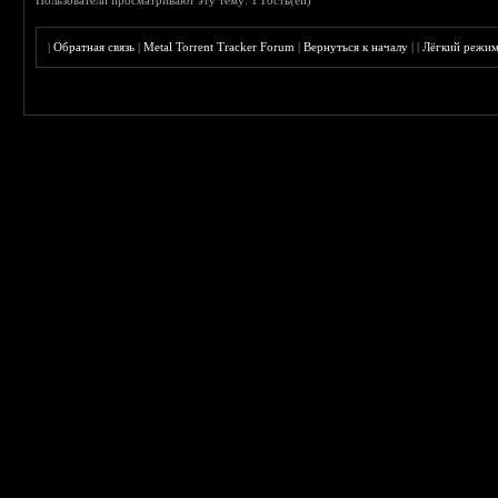
Пользователи просматривают эту тему: 1 Гость(ей)
|
Обратная связь
|
Metal Torrent Tracker Forum
|
Вернуться к началу
|
|
Лёгкий режи