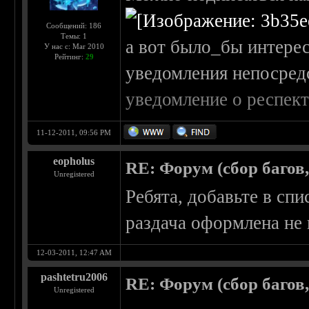
Сообщений: 186
Темы: 1
а вот было_бы интере
У нас с: Mar 2010
Рейтинг:
29
уведомления непосредс
уведомление о респек
11-12-2011, 09:56 PM
eopholus
RE: Форум (сбор багов
Unregistered
Ребята, добавьте в сп
раздача оформлена не 
12-03-2011, 12:47 AM
pashtetru2006
RE: Форум (сбор багов
Unregistered