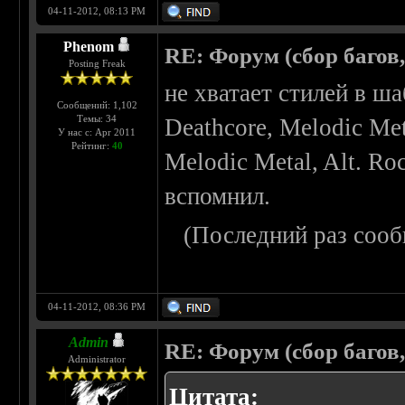
04-11-2012, 08:13 PM
Phenom
RE: Форум (сбор багов
Posting Freak
не хватает стилей в ш
Сообщений: 1,102
Темы: 34
Deathcore, Melodic Met
У нас с: Apr 2011
Рейтинг:
40
Melodic Metal, Alt. Ro
вспомнил.
(Последний раз сооб
04-11-2012, 08:36 PM
Admin
RE: Форум (сбор багов
Administrator
Цитата: