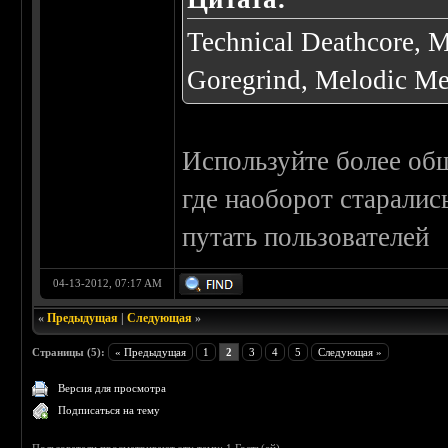
Technical Deathcore, M
Goregrind, Melodic Met
Используйте более общ
где наоборот старалис
путать пользователей
04-13-2012, 07:17 AM
«
Предыдущая
|
Следующая
»
Страницы (5):
« Предыдущая
1
2
3
4
5
Следующая »
Версия для просмотра
Подписаться на тему