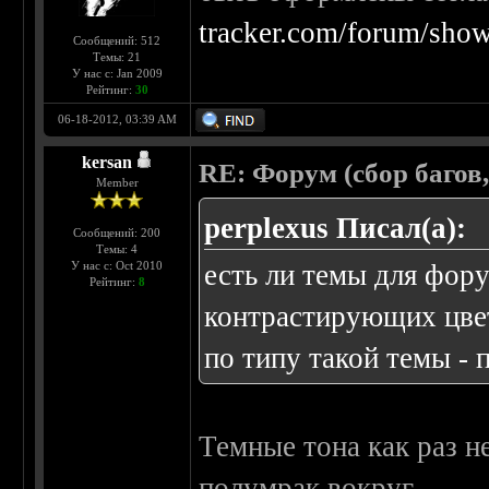
tracker.com/forum/show
Сообщений: 512
Темы: 21
У нас с: Jan 2009
Рейтинг:
30
06-18-2012, 03:39 AM
kersan
RE: Форум (сбор багов
Member
perplexus Писал(а):
Сообщений: 200
Темы: 4
У нас с: Oct 2010
есть ли темы для фору
Рейтинг:
8
контрастирующих цвета
по типу такой темы -
Темные тона как раз н
полумрак вокруг.