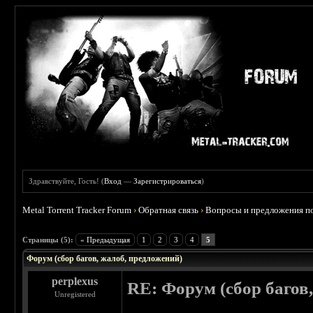
Здравствуйте, Гость! (
Вход
—
Зарегистрироваться
)
Metal Torrent Tracker Forum
›
Обратная связь
›
Вопросы и предложения п
Страницы (5):
« Предыдущая
1
2
3
4
5
Форум (сбор багов, жалоб, предложений)
perplexus
RE: Форум (сбор багов
Unregistered