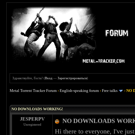
Здравствуйте, Гость! (
Вход
—
Зарегистрироваться
)
Metal Torrent Tracker Forum
›
English-speaking forum
›
Free talks
›
NO 
 0
NO DOWNLOADS WORKING!
JESPERPV
NO DOWNLOADS WORK
Unregistered
Hi there to everyone, I've just