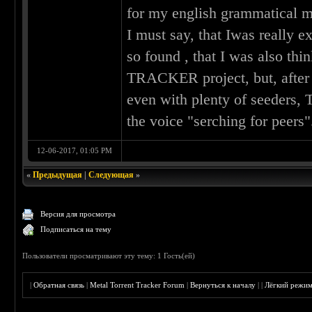
for my english grammatical m
I must say, that Iwas really ex
so found , that I was also th
TRACKER project, but, after 
even with plenty of seeders
the voice "serching for peers
12-06-2017, 01:05 PM
«
Предыдущая
|
Следующая
»
Версия для просмотра
Подписаться на тему
Пользователи просматривают эту тему: 1 Гость(ей)
|
Обратная связь
|
Metal Torrent Tracker Forum
|
Вернуться к началу
|
|
Лёгкий режи