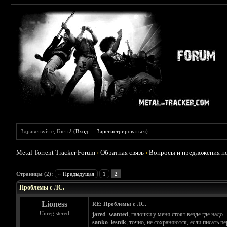
Здравствуйте, Гость! (
Вход
—
Зарегистрироваться
)
Metal Torrent Tracker Forum
›
Обратная связь
›
Вопросы и предложения по
 0
Страницы (2):
« Предыдущая
1
2
Проблемы с ЛС.
Lioness
RE: Проблемы с ЛС.
Unregistered
jared_wanted
, галочки у меня стоят везде где надо 
sanko_lesnik
, точно, не сохраняются, если писать 