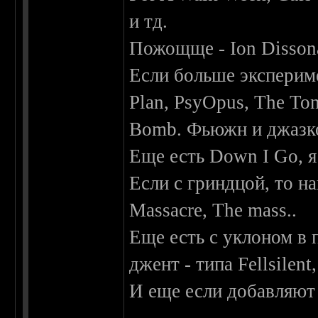
и тд.
Пожощще - Ion Disson
Если больше экспериме
Plan, PsyOpus, The To
Bomb. Фьюжн и джазкор
Еще есть Down I Go, я
Если с гриндцой, то на
Massacre, The mass..
Еще есть с уклоном в 
джент - типа Fellsilent
И еще если добавляют 