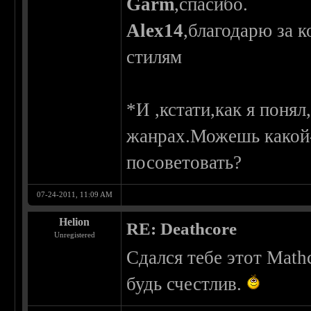
Garm
,спасибо.
Alex14
,благодарю за 
стилям
*И ,кстати,как я понял
жанрах.Можешь какой-
посоветовать?
07-24-2011, 11:09 AM
Helion
RE: Deathcore
Unregistered
Сдался тебе этот Math
будь счестлив.