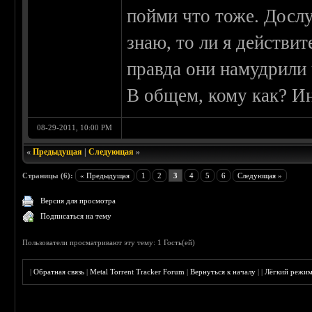
пойми что тоже. Дослу
знаю, то ли я действит
правда они намудрили 
В общем, кому как? И
08-29-2011, 10:00 PM
«
Предыдущая
|
Следующая
»
Страницы (6):
« Предыдущая
1
2
3
4
5
6
Следующая »
Версия для просмотра
Подписаться на тему
Пользователи просматривают эту тему: 1 Гость(ей)
|
Обратная связь
|
Metal Torrent Tracker Forum
|
Вернуться к началу
|
|
Лёгкий режи