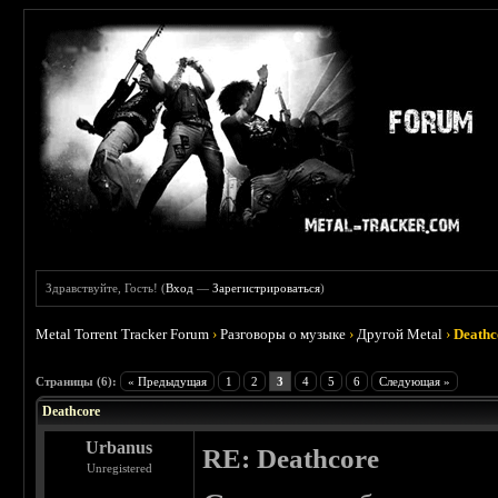
Здравствуйте, Гость! (
Вход
—
Зарегистрироваться
)
Metal Torrent Tracker Forum
›
Разговоры о музыке
›
Другой Metal
›
Deathc
 3
Страницы (6):
« Предыдущая
1
2
3
4
5
6
Следующая »
Deathcore
Urbanus
RE: Deathcore
Unregistered