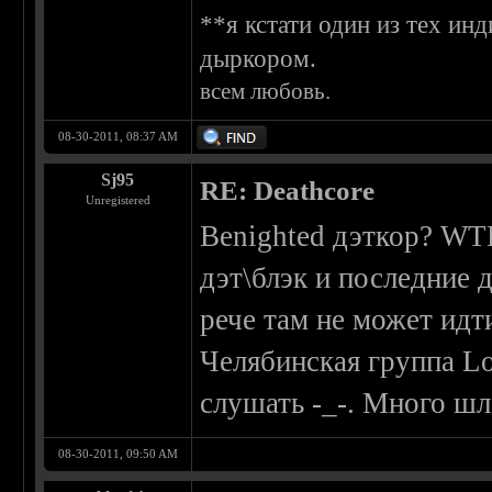
**я кстати один из тех и
дыркором.
всем любовь.
08-30-2011, 08:37 AM
Sj95
RE: Deathcore
Unregistered
Benighted дэткор? WT
дэт\блэк и последние 
рече там не может идти
Челябинская группа Lo
слушать -_-. Много шла
08-30-2011, 09:50 AM