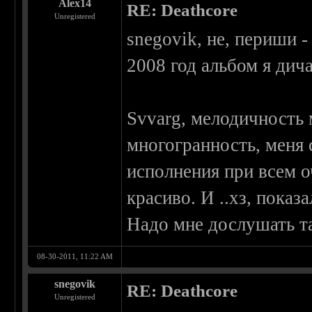
Alex14
RE: Deathcore
Unregistered
snegovik, не, периши -
2008 год альбом я дич
Svvarg, мелодичность 
многогранность, меня 
исполнения при всем 
красиво. И ..хз, показ
Надо мне дослушать та
08-30-2011, 11:22 AM
snegovik
RE: Deathcore
Unregistered