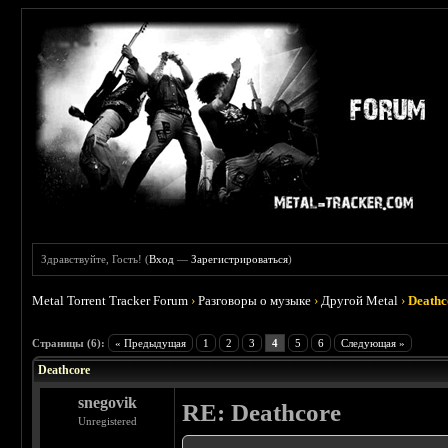
Здравствуйте, Гость! (
Вход
—
Зарегистрироваться
)
Metal Torrent Tracker Forum
›
Разговоры о музыке
›
Другой Metal
›
Deathc
 3
Страницы (6):
« Предыдущая
1
2
3
4
5
6
Следующая »
Deathcore
snegovik
RE: Deathcore
Unregistered