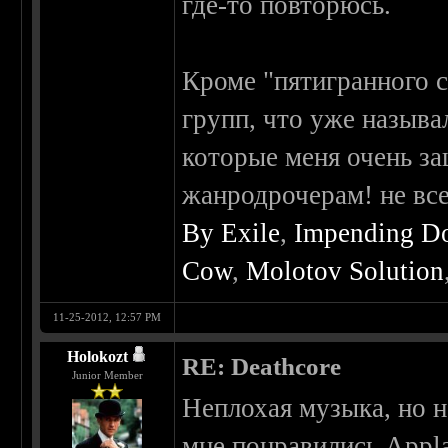
где-то повторюсь.
Кроме "пятигранного ст
групп, что уже называ
которые меня очень
жанродрочерам! не вс
By Exile
,
Impending 
Cow
,
Molotov Solution
11-25-2012, 12:57 PM
Holokozt
RE: Deathcore
Junior Member
Неплохая музыка, но н
мне понравились Appla