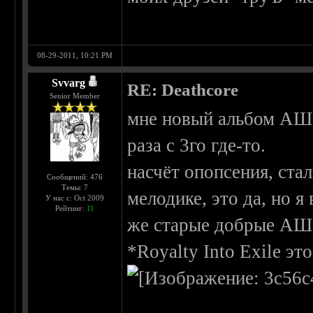
08-29-2011, 10:21 PM
Svvarg
RE: Deathcore
Senior Member
мне новый альбом АШП
раза с 3го где-то.
насчёт опопсения, ста
Сообщений: 476
Темы: 7
мелодике, это да, но я
У нас с: Oct 2009
Рейтинг:
11
же старые добрые АШ
*Royalty Into Exile эт