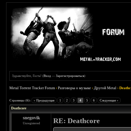
Здравствуйте, Гость! (
Вход
—
Зарегистрироваться
)
Metal Torrent Tracker Forum
›
Разговоры о музыке
›
Другой Metal
›
Deathc
 3
Страницы (6):
« Предыдущая
1
2
3
4
5
6
Следующая »
Deathcore
snegovik
RE: Deathcore
Unregistered