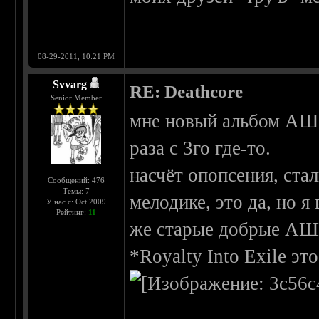
08-29-2011, 10:21 PM
Svvarg
RE: Deathcore
Senior Member
мне новый альбом АШП
раза с 3го где-то.
насчёт опопсения, ста
Сообщений: 476
Темы: 7
мелодике, это да, но я
У нас с: Oct 2009
Рейтинг:
11
же старые добрые АШ
*Royalty Into Exile эт