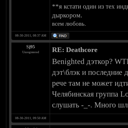
**я кстати один из тех и
дыркором.
всем любовь.
08-30-2011, 08:37 AM
Sj95
RE: Deathcore
Unregistered
Benighted дэткор? WT
дэт\блэк и последние 
рече там не может идти
Челябинская группа Lo
слушать -_-. Много шла
08-30-2011, 09:50 AM