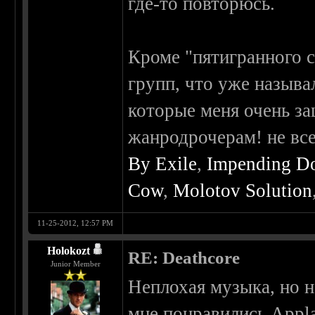
где-то повторюсь.
Кроме "пятигранного ст
групп, что уже называ
которые меня очень
жанродрочерам! не вс
By Exile
,
Impending 
Cow
,
Molotov Solution
11-25-2012, 12:57 PM
Holokozt
RE: Deathcore
Junior Member
Неплохая музыка, но н
мне понравились Appla