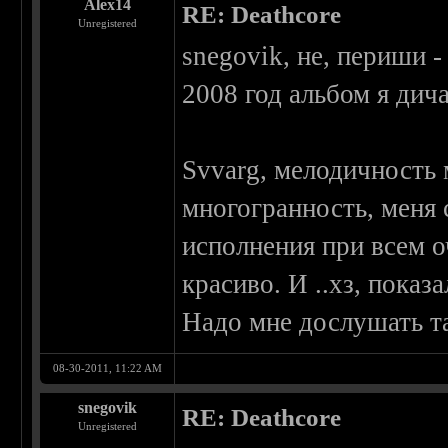
Alex14
RE: Deathcore
Unregistered
snegovik, не, периши -
2008 год альбом я дич
Svvarg, мелодичность 
многогранность, меня 
исполнения при всем 
красиво. И ..хз, показ
Надо мне дослушать та
08-30-2011, 11:22 AM
snegovik
RE: Deathcore
Unregistered