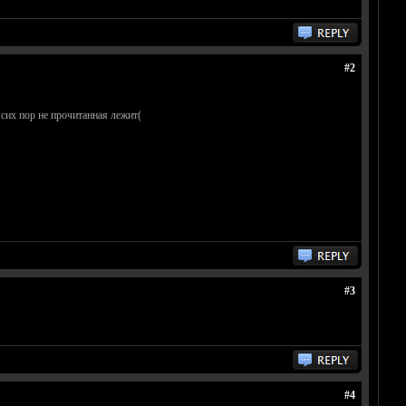
#2
 сих пор не прочитанная лежит(
#3
#4