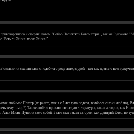
ь приговорённого к смерти" потом "Собор Парижской Богоматери" , так же Булгакова "М
е "Есть ли Жизнь после Жизни"
? сколько ни сталкивался с подобного рода литературой - там как правило псевдонаучн
амое любимое Поттер (не ржите, мне я с 7 лет тупо подсел, темболее сказки люблю), Вла
отреть тему юмор*) Также люблю приключенческую литературы, таких авторов, как Ни
 Алан Милн. Пушкин само собой. Баловался таким автором, как Дмитрий Емец, но тупо н