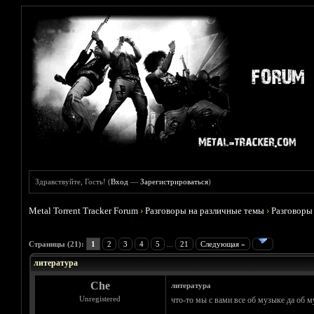
Здравствуйте, Гость! (
Вход
—
Зарегистрироваться
)
Metal Torrent Tracker Forum
›
Разговоры на различные темы
›
Разговоры
Голосов: 4 - Средняя оценка: 4.5
1
2
3
4
5
Страницы (21):
1
2
3
4
5
...
21
Следующая »
литература
Che
литература
Unregistered
что-то мы с вами все об музыке да об м