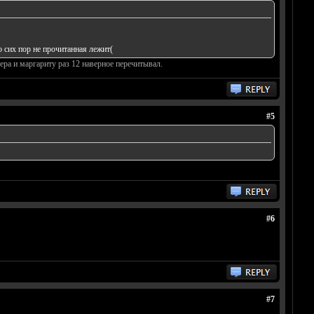
о сих пор не прочитанная лежит(
ера и маргариту раз 12 наверное перечитывал.
#5
#6
#7