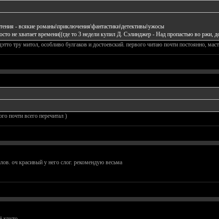
о чтения - всякие романы\приключения\фантастики\детективы\ужосы
осто не хватает времени((где то 3 недели купил Д. Сэлинджер - Над пропастью во ржи, д
 дэтто тру митол, особливо булгаков и достоевский. первого читаю почти постоянно, маст
го почти всего перечитал )
олов. оч красивый у него слог. рекомендую весьма
ё круто