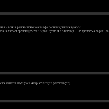
 чтения - всякие романы\приключения\фантастики\детективы\ужосы
осто не хватает времени((где то 3 недели купил Д. Сэлинджер - Над пропастью во ржи, до
ское фентези, научную и кибернетическую фантастику =)