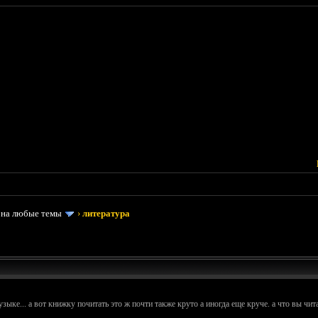
 на любые темы
›
литература
узыке... а вот книжку почитать это ж почти также круто а иногда еще круче. а что вы чи