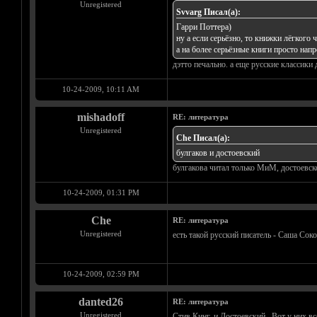
Unregistered
Svvarg Писал(а):
Гарри Поттера)
ну а если серьёзно, то книжки лёгког
а на более серьёзные книги просто напр
дэтто печально. а еще русские классики
10-24-2009, 10:11 AM
mishadoff
RE: литература
Unregistered
Che Писал(а):
булгаков и достоевский
булгакова читал только МиМ, достоевско
10-24-2009, 01:31 PM
Che
RE: литература
Unregistered
есть такой русский писатель - Саша Сок
10-24-2009, 02:59 PM
danted26
RE: литература
Unregistered
Стив Кинг, и Достоевский.. Вот у них вс