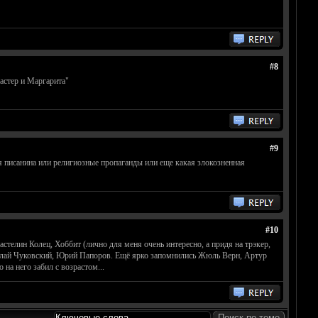
#8
астер и Маргарита"
#9
ая писанина или религиозные пропаганды или еще какая злокозненная
#10
стелин Колец, Хоббит (лично для меня очень интересно, а придя на трэкер,
колай Чуковский, Юрий Папоров. Ещё ярко запомнились Жюль Верн, Артур
а него забил с возрастом...