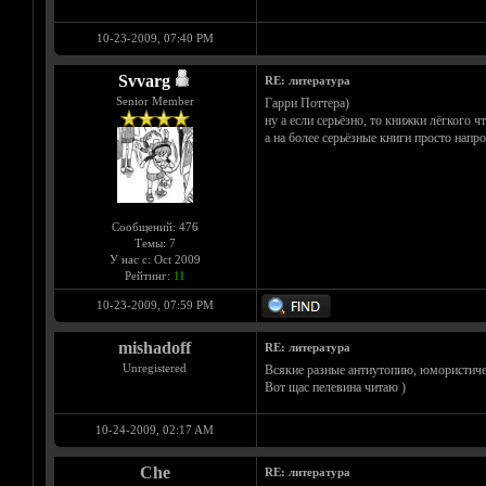
10-23-2009, 07:40 PM
Svvarg
RE: литература
Senior Member
Гарри Поттера)
ну а если серьёзно, то книжки лёгкого
а на более серьёзные книги просто напр
Сообщений: 476
Темы: 7
У нас с: Oct 2009
Рейтинг:
11
10-23-2009, 07:59 PM
mishadoff
RE: литература
Unregistered
Всякие разные антиутопию, юмористиче
Вот щас пелевина читаю )
10-24-2009, 02:17 AM
Che
RE: литература