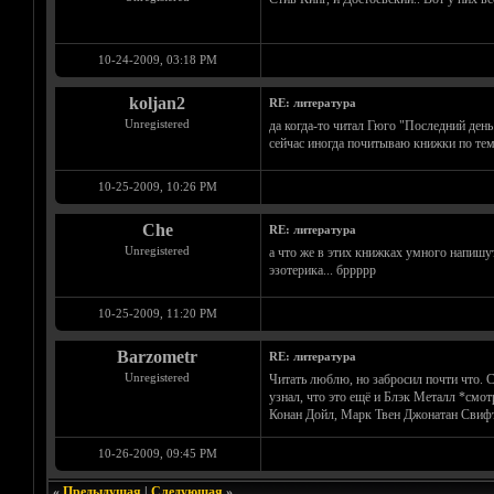
10-24-2009, 03:18 PM
koljan2
RE: литература
Unregistered
да когда-то читал Гюго "Последний ден
сейчас иногда почитываю книжки по тем
10-25-2009, 10:26 PM
Che
RE: литература
Unregistered
а что же в этих книжках умного напишут
эзотерика... бррррр
10-25-2009, 11:20 PM
Barzometr
RE: литература
Unregistered
Читать люблю, но забросил почти что. С
узнал, что это ещё и Блэк Металл *см
Конан Дойл, Марк Твен Джонатан Свифт,
10-26-2009, 09:45 PM
«
Предыдущая
|
Следующая
»