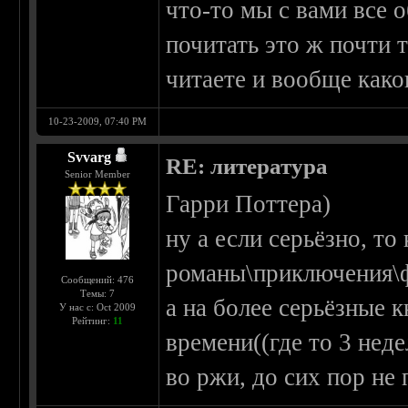
что-то мы с вами все о
почитать это ж почти 
читаете и вообще како
10-23-2009, 07:40 PM
Svvarg
RE: литература
Senior Member
Гарри Поттера)
ну а если серьёзно, то
романы\приключения\
Сообщений: 476
Темы: 7
а на более серьёзные 
У нас с: Oct 2009
Рейтинг:
11
времени((где то 3 нед
во ржи, до сих пор не