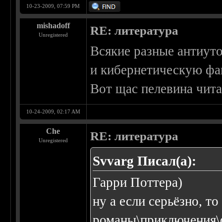
10-23-2009, 07:59 PM
mishadoff
RE: литература
Unregistered
Всякие разные антиут
и кибернетическую фа
Вот щас пелевина чита
10-24-2009, 02:17 AM
Che
RE: литература
Unregistered
Svvarg Писал(а):
Гарри Поттера)
ну а если серьёзно, то
романы\приключения\