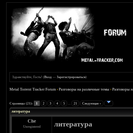
Здравствуйте, Гость! (
Вход
—
Зарегистрироваться
)
Metal Torrent Tracker Forum
›
Разговоры на различные темы
›
Разговоры 
 4.5
Страницы (21):
1
2
3
4
5
...
21
Следующая »
литература
Che
литература
Unregistered