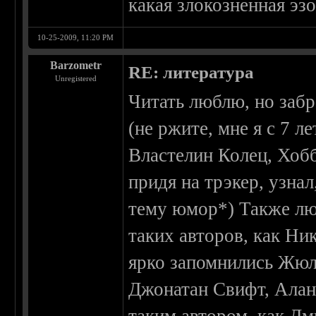
какая злокозненная эзо
10-25-2009, 11:20 PM
Barzometr
RE: литература
Unregistered
Читать люблю, но заб
(не ржите, мне я с 7 л
Властелин Колец, Хобб
придя на трэкер, узна
тему юмор*) Также л
таких авторов, как Н
ярко запомнились Жюл
Джонатан Свифт, Алан