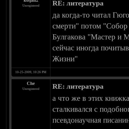
koljan2
RE: литература
Unregistered
да когда-то читал Гюг
смерти" потом "Собор
Булгакова "Мастер и 
сейчас иногда почиты
Жизни"
10-25-2009, 10:26 PM
Che
RE: литература
Unregistered
а что же в этих книжк
сталкивался с подобно
псевдонаучная писани