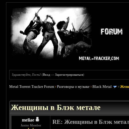
Здравствуйте, Гость! (
Вход
—
Зарегистрироваться
)
Metal Torrent Tracker Forum
›
Разговоры о музыке
›
Black Metal
›
Женщ
 5
Женщины в Блэк метале
meliae
RE: Женщины в Блэк мета
Junior Member