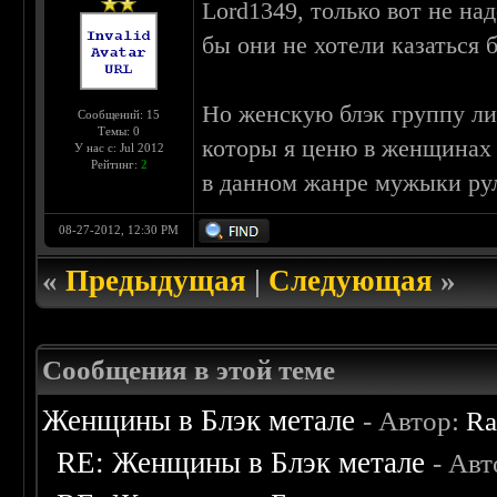
Lord1349, только вот не на
бы они не хотели казаться 
Но женскую блэк группу лич
Сообщений: 15
Темы: 0
которы я ценю в женщинах к
У нас с: Jul 2012
Рейтинг:
2
в данном жанре мужыки ру
08-27-2012, 12:30 PM
«
Предыдущая
|
Следующая
»
Сообщения в этой теме
Женщины в Блэк метале
- Автор:
Ra
RE: Женщины в Блэк метале
- Ав