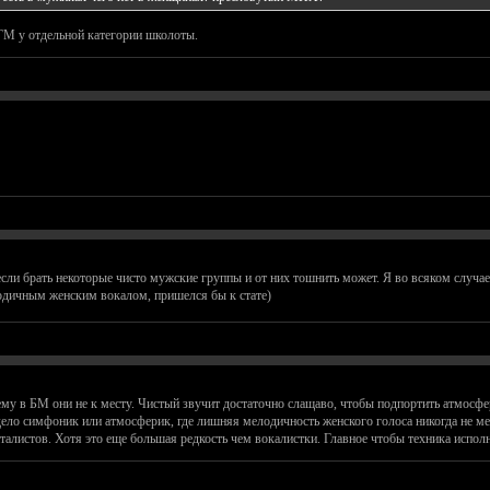
М у отдельной категории школоты.
если брать некоторые чисто мужские группы и от них тошнить может. Я во всяком случа
одичным женским вокалом, пришелся бы к стате)
у в БМ они не к месту. Чистый звучит достаточно слащаво, чтобы подпортить атмосфе
дело симфоник или атмосферик, где лишняя мелодичность женского голоса никогда не ме
алистов. Хотя это еще большая редкость чем вокалистки. Главное чтобы техника исполнен