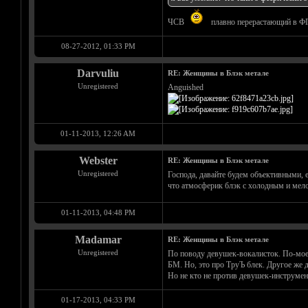
ЧСВ
плавно перерастающий в ФГ
08-27-2012, 01:33 PM
Darvuliu
RE: Женщины в Блэк метале
Unregistered
Anguished
01-11-2013, 12:26 AM
Webster
RE: Женщины в Блэк метале
Unregistered
Господа, давайте будем объективными, 
что атмосферик блэк с холодным и мел
01-11-2013, 04:48 PM
Madamar
RE: Женщины в Блэк метале
Unregistered
По поводу девушек-вокалисток. По-моем
БМ. Но, это про ТруЪ блек. Другое же 
Но не кто не против девушек-инструмент
01-17-2013, 04:33 PM