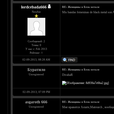
lordcebada666
RE: Женщины в Блэк метале
Newbie
Mis bandas femeninas de black metal son A
Сообщений: 2
Темы: 0
У нас с: Feb 2013
Рейтинг:
0
02-09-2013, 08:28 AM
Буратило
RE: Женщины в Блэк метале
Unregistered
DivahaR
02-09-2013, 07:09 PM
asgaroth 666
RE: Женщины в Блэк метале
Unregistered
Мне нравится Astarte,Matrearch , вообщ