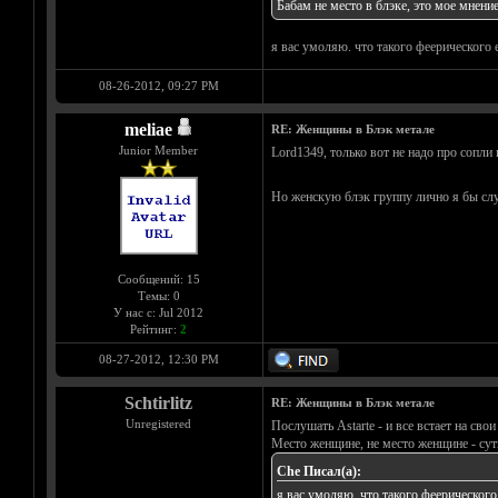
Бабам не место в блэке, это мое мнение
я вас умоляю. что такого феерического
08-26-2012, 09:27 PM
meliae
RE: Женщины в Блэк метале
Junior Member
Lord1349, только вот не надо про сопли
Но женскую блэк группу лично я бы слуш
Сообщений: 15
Темы: 0
У нас с: Jul 2012
Рейтинг:
2
08-27-2012, 12:30 PM
Schtirlitz
RE: Женщины в Блэк метале
Unregistered
Послушать Astarte - и все встает на сво
Место женщине, не место женщине - су
Che Писал(а):
я вас умоляю. что такого феерическог