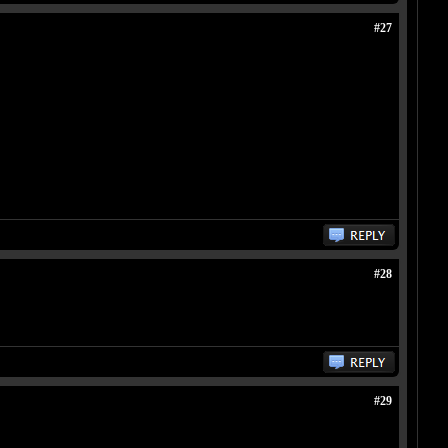
#27
#28
#29