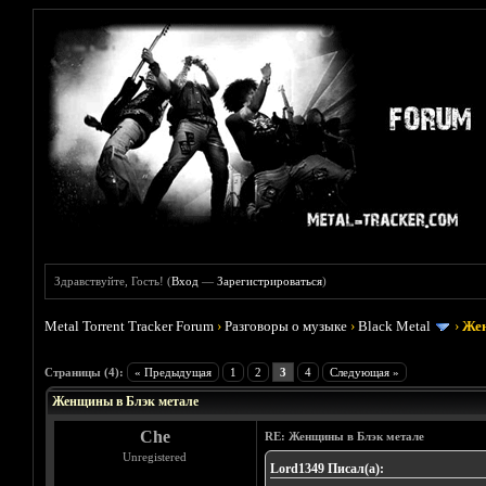
Здравствуйте, Гость! (
Вход
—
Зарегистрироваться
)
Metal Torrent Tracker Forum
›
Разговоры о музыке
›
Black Metal
›
Жен
Голосов: 1 - Средняя оценка: 5
1
2
3
4
5
Страницы (4):
« Предыдущая
1
2
3
4
Следующая »
Женщины в Блэк метале
Che
RE: Женщины в Блэк метале
Unregistered
Lord1349 Писал(а):