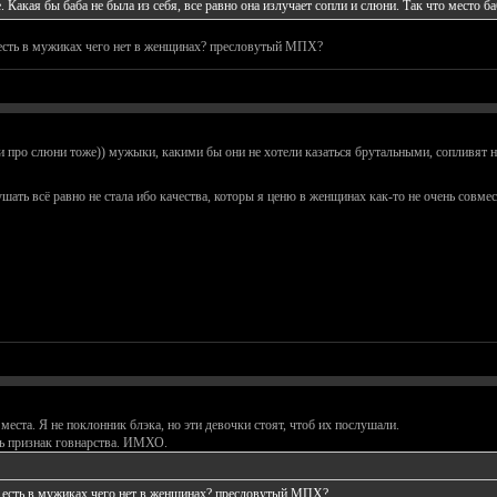
. Какая бы баба не была из себя, все равно она излучает сопли и слюни. Так что место ба
 есть в мужиках чего нет в женщинах? пресловутый МПХ?
 и про слюни тоже)) мужыки, какими бы они не хотели казаться брутальными, сопливят н
ать всё равно не стала ибо качества, которы я ценю в женщинах как-то не очень совмес
и места. Я не поклонник блэка, но эти девочки стоят, чтоб их послушали.
ть признак говнарства. ИМХО.
о есть в мужиках чего нет в женщинах? пресловутый МПХ?