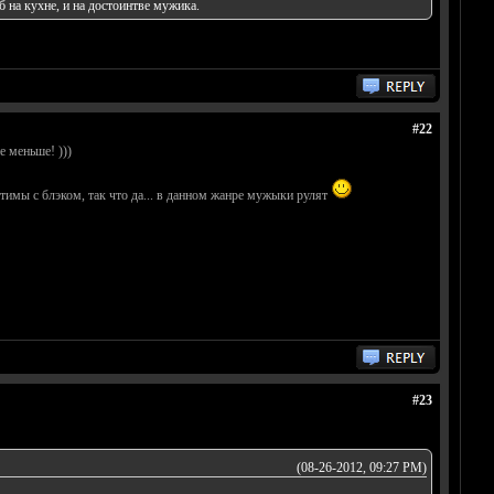
б на кухне, и на достоинтве мужика.
#22
е меньше! )))
тимы с блэком, так что да... в данном жанре мужыки рулят
#23
(08-26-2012, 09:27 PM)