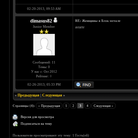
02-20-2013, 09:53 AM
dimasus82
RE: Женщины в Блэк метале
Junior Member
astarte
Сообщений: 11
Темы: 0
У нас с: Oct 2012
Рейтинг:
0
02-26-2013, 05:33 PM
«
Предыдущая
|
Следующая
»
Страницы (4):
« Предыдущая
1
2
3
4
Следующая »
Версия для просмотра
Подписаться на тему
Пользователи просматривают эту тему: 1 Гость(ей)