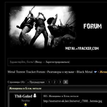
Здравствуйте, Гость! (
Вход
—
Зарегистрироваться
)
Metal Torrent Tracker Forum
›
Разговоры о музыке
›
Black Metal
›
Женщ
 5
Страницы (4):
« Предыдущая
1
2
3
4
Женщины в Блэк метале
Thil-Galad
RE: Женщины в Блэк метале
Newbie
http://userserve-ak.last.fm/serve/_/7000...hermia.jpg