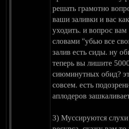
решать грамотно вопр
ваши заливки и вас ка
уходить. и вопрос вам 
словами "убью все сво
залив есть сиды. ну оби
теперь вы лишите 5000
сиюминутных обид? эт
совсем. есть подозрен
аплодеров зашкаливае
3) Муссируются слухи 
ресурса, скажу вам то 