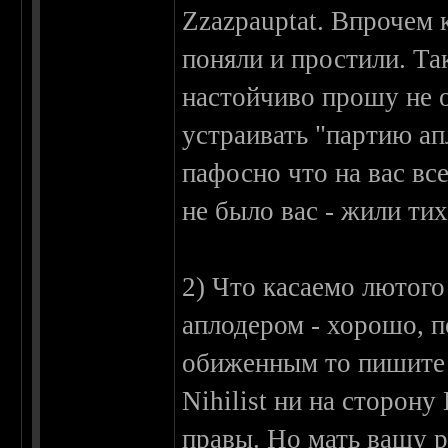
Zzazpauptat. Впрочем 
поняли и простили. Та
настойчиво прошу не о
устраивать "партию ап
пафосно что на вас вс
не было вас - жили ти
2) Что касаемо лютог
аплодером - хорошо, п
обиженным то пишите 
Nihilist ни на сторону
правы. Но мать вашу р