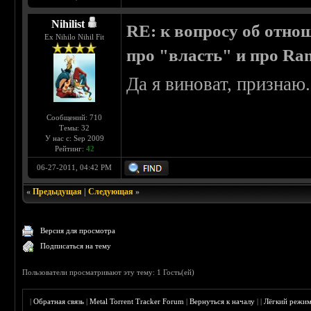
Nihilist
RE: к вопросу об отно
Ex Nihilo Nihil Fit
про "власть" и про R
Да я виноват, признаю
Сообщений: 710
Темы: 32
У нас с: Sep 2009
Рейтинг:
42
06-27-2011, 04:42 PM
«
Предыдущая
|
Следующая
»
Версия для просмотра
Подписаться на тему
Пользователи просматривают эту тему: 1 Гость(ей)
|
Обратная связь
|
Metal Torrent Tracker Forum
|
Вернуться к началу
|
|
Лёгкий режи