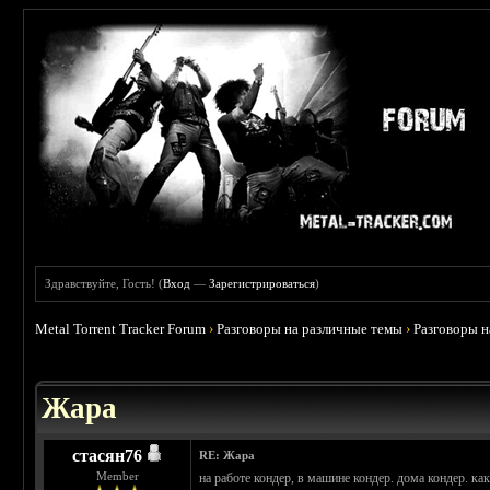
Здравствуйте, Гость! (
Вход
—
Зарегистрироваться
)
Metal Torrent Tracker Forum
›
Разговоры на различные темы
›
Разговоры 
 0
Жара
стасян76
RE: Жара
Member
на работе кондер, в машине кондер. дома кондер. ка