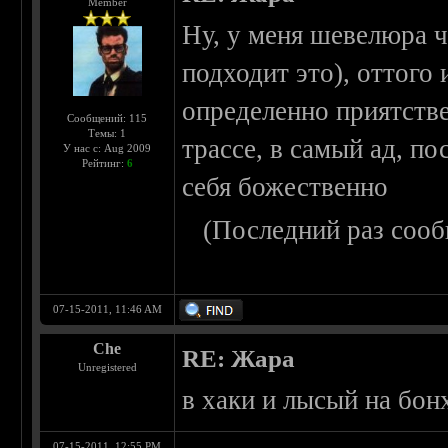
Member
Ну, у меня шевелюра ч
подходит это), оттого
определенно приятстве
Сообщений: 115
Темы: 1
трассе, в самый ад, п
У нас с: Aug 2009
Рейтинг:
6
себя божественно
(Последний раз сооб
07-15-2011, 11:46 AM
Che
RE: Жара
Unregistered
в хаки и лысый на бон
07-15-2011, 12:55 PM