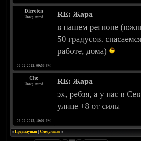
Dieroten
RE: Жара
Unregistered
в нашем регионе (южны
50 градусов. спасаемс
работе, дома)
06-02-2012, 09:58 PM
Che
RE: Жара
Unregistered
эх, ребзя, а у нас в С
улице +8 от силы
06-02-2012, 10:01 PM
«
Предыдущая
|
Следующая
»