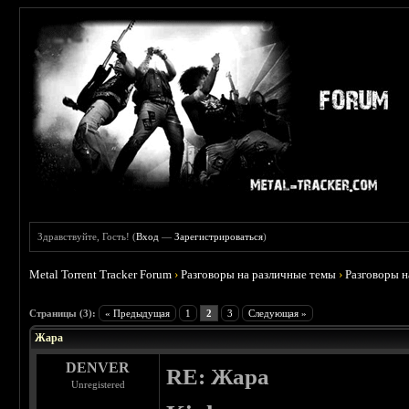
Здравствуйте, Гость! (
Вход
—
Зарегистрироваться
)
Metal Torrent Tracker Forum
›
Разговоры на различные темы
›
Разговоры 
 0
Страницы (3):
« Предыдущая
1
2
3
Следующая »
Жара
DENVER
RE: Жара
Unregistered