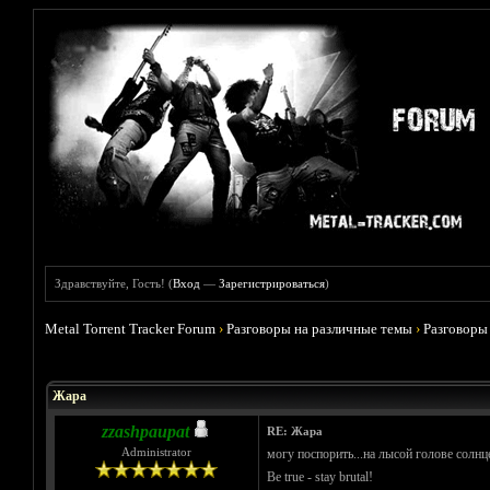
Здравствуйте, Гость! (
Вход
—
Зарегистрироваться
)
Metal Torrent Tracker Forum
›
Разговоры на различные темы
›
Разговоры
Голосов: 0 - Средняя оценка: 0
1
2
3
4
5
Жара
zzashpaupat
RE: Жара
Administrator
могу поспорить...на лысой голове солнце
Be true - stay brutal!