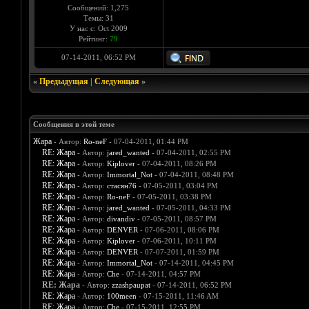
Сообщений: 1,275
Темы: 31
У нас с: Oct 2009
Рейтинг:
79
07-14-2011, 06:52 PM
«
Предыдущая
|
Следующая
»
Сообщения в этой теме
Жара
- Автор:
Ro-neF
- 07-04-2011, 01:44 PM
RE: Жара
- Автор:
jared_wanted
- 07-04-2011, 02:55 PM
RE: Жара
- Автор:
Kiplover
- 07-04-2011, 08:26 PM
RE: Жара
- Автор:
Immortal_Not
- 07-04-2011, 08:48 PM
RE: Жара
- Автор:
стасян76
- 07-05-2011, 03:04 PM
RE: Жара
- Автор:
Ro-neF
- 07-05-2011, 03:38 PM
RE: Жара
- Автор:
jared_wanted
- 07-05-2011, 04:33 PM
RE: Жара
- Автор:
divandiv
- 07-05-2011, 08:57 PM
RE: Жара
- Автор:
DENVER
- 07-06-2011, 08:06 PM
RE: Жара
- Автор:
Kiplover
- 07-06-2011, 10:11 PM
RE: Жара
- Автор:
DENVER
- 07-07-2011, 01:59 PM
RE: Жара
- Автор:
Immortal_Not
- 07-14-2011, 04:45 PM
RE: Жара
- Автор:
Che
- 07-14-2011, 04:57 PM
RE: Жара
- Автор:
zzashpaupat
- 07-14-2011, 06:52 PM
RE: Жара
- Автор:
100meen
- 07-15-2011, 11:46 AM
RE: Жара
- Автор:
Che
- 07-15-2011, 12:55 PM