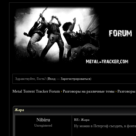
Здравствуйте, Гость! (
Вход
—
Зарегистрироваться
)
Metal Torrent Tracker Forum
›
Разговоры на различные темы
›
Разговоры
Голосов: 0 - Средняя оценка: 0
1
2
3
4
5
Жара
Nibiru
RE: Жара
Unregistered
Ну можно в Петергоф съездить, в фонта