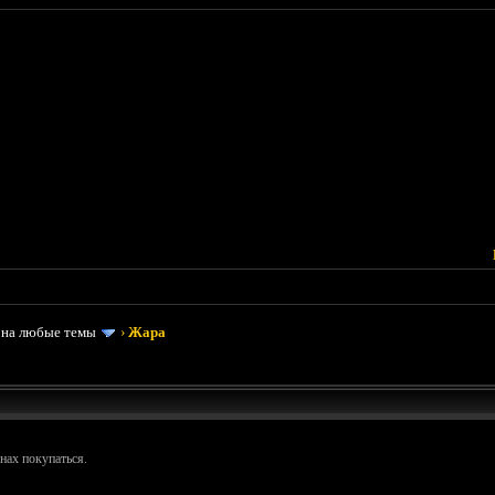
 на любые темы
›
Жара
нах покупаться.