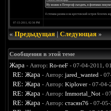
Ну можно в Петергоф съездить, в фонтанах покупа
4 степана разина и на крестовский остров белочек к
07-15-2011, 02:56 PM
«
Предыдущая
|
Следующая
»
Сообщения в этой теме
Жара
- Автор:
Ro-neF
- 07-04-2011, 0
RE: Жара
- Автор:
jared_wanted
- 07
RE: Жара
- Автор:
Kiplover
- 07-04-
RE: Жара
- Автор:
Immortal_Not
- 0
RE: Жара
- Автор:
стасян76
- 07-05