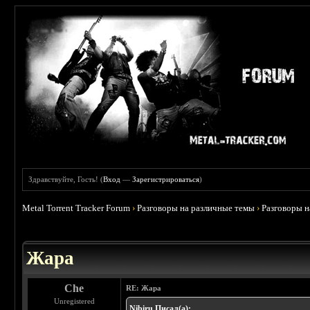
Здравствуйте, Гость! (
Вход
—
Зарегистрироваться
)
Metal Torrent Tracker Forum
›
Разговоры на различные темы
›
Разговоры 
 0
Жара
Che
RE: Жара
Unregistered
Nibiru Писал(а):