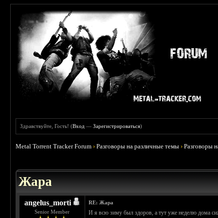
Здравствуйте, Гость! (
Вход
—
Зарегистрироваться
)
Metal Torrent Tracker Forum
›
Разговоры на различные темы
›
Разговоры 
 0
Жара
angelus_morti
RE: Жара
Senior Member
И я всю зиму был здоров, а тут уже неделю дома си