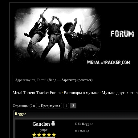
Здравствуйте, Гость! (
Вход
—
Зарегистрироваться
)
Metal Torrent Tracker Forum
›
Разговоры о музыке
›
Музыка других стил
Голосов: 0 - Средняя оценка: 0
1
2
3
4
5
Страницы (2):
« Предыдущая
1
2
Reggae
Ganelon
RE: Reggae
упрт
и таки да