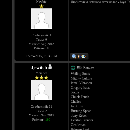
Newbie
Любителям немного потяжелее - Jaya The
Сообщений: 1
Темы: 0
У нас с: Aug 2013
Рейтинг:
0
03-25-2015, 09:33 PM
djswitch
RE: Reggae
Member
Wailing Souls
Mighty Culture
Israel Vibration
Gregory Issac
Sizzla
Chuck Fenda
Chalice
Jah Cure
Сообщений: 61
Burning Spear
Темы: 2
Tony Rebel
У нас с: Nov 2012
Рейтинг:
100
Everton Blender
Gentleman
Ijahman Levi