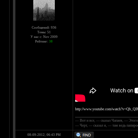
Сообщений: 936
Темы: 51
У нас с: Nov 2009
Рейтинг:
38
http://www.youtube.com/watch?v=Qb_Q
__________________________________
— Вот и все, — сказал Чапаев, — Этого
— Черт, — сказал я, — там ведь папир
08-09-2012, 06:43 PM