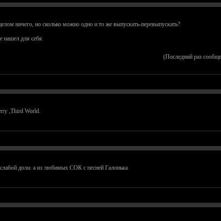
елом ничего, но сколько можно одно и то же выпускать-перевыпускать?
е нашел для себя.
(Последний раз сообще
rry ,Third World.
 слабой доли. а из любимых СОК с песней Галонька