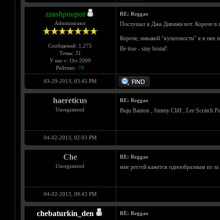
zzashpaupat
RE: Reggae
Administrator
Послушал я Джа Дивижн вот. Короче в ц
Короче, никакой "культовости" я в них н
Сообщений: 1,275
Be true - stay brutal!
Темы: 31
У нас с: Oct 2009
Рейтинг:
79
03-29-2013, 03:45 PM
haereticus
RE: Reggae
Unregistered
Buju Banton , Jimmy Cliff , Lee Scratch Pe
04-02-2013, 02:03 PM
Che
RE: Reggae
Unregistered
мне реггей кажется однообразным из за
04-02-2013, 09:43 PM
chebaturkin_den
RE: Reggae