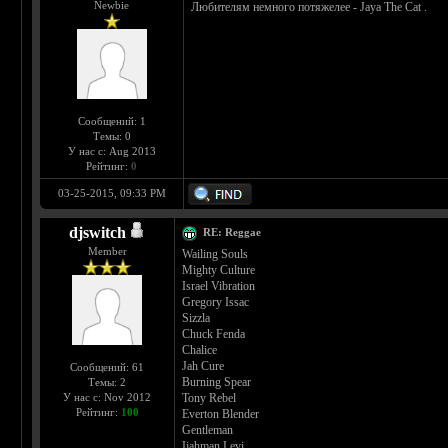
Newbie
Любителям немного потяжелее - Jaya The Cat .
Сообщений: 1
Темы: 0
У нас с: Aug 2013
Рейтинг:
0
03-25-2015, 09:33 PM
djswitch
RE: Reggae
Member
Wailing Souls
Mighty Culture
Israel Vibration
Gregory Issac
Sizzla
Chuck Fenda
Chalice
Jah Cure
Сообщений: 61
Burning Spear
Темы: 2
Tony Rebel
У нас с: Nov 2012
Рейтинг:
100
Everton Blender
Gentleman
Ijahman Levi