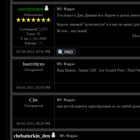
zzashpaupat
RE: Reggae
Administrator
Послушал я Джа Дивижн вот. Короче в целом ничего
Короче, никакой "культовости" я в них не нашел для
Сообщений: 1,275
Be true - stay brutal!
Темы: 31
(Пос
У нас с: Oct 2009
Рейтинг:
79
03-29-2013, 03:45 PM
haereticus
RE: Reggae
Unregistered
Buju Banton , Jimmy Cliff , Lee Scratch Perry ,Third W
04-02-2013, 02:03 PM
Che
RE: Reggae
Unregistered
мне реггей кажется однообразным из за слабой дол
04-02-2013, 09:43 PM
chebaturkin_den
RE: Reggae