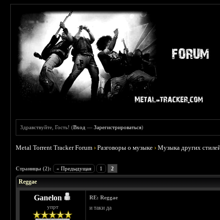
Здравствуйте, Гость! (
Вход
—
Зарегистрироваться
)
Metal Torrent Tracker Forum
›
Разговоры о музыке
›
Музыка других стиле
 0
Страницы (2):
« Предыдущая
1
2
Reggae
Ganelon
RE: Reggae
упрт
и таки да