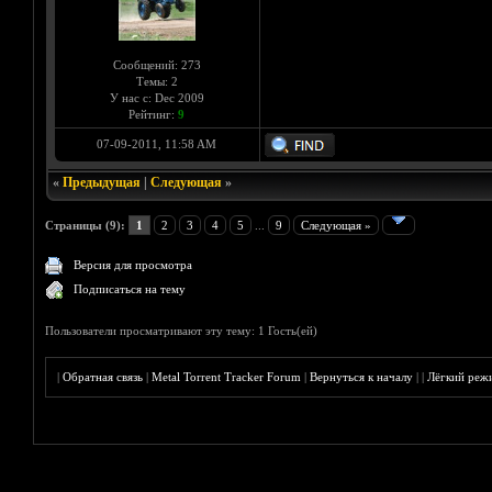
Сообщений: 273
Темы: 2
У нас с: Dec 2009
Рейтинг:
9
07-09-2011, 11:58 AM
«
Предыдущая
|
Следующая
»
Страницы (9):
1
2
3
4
5
...
9
Следующая »
Версия для просмотра
Подписаться на тему
Пользователи просматривают эту тему: 1 Гость(ей)
|
Обратная связь
|
Metal Torrent Tracker Forum
|
Вернуться к началу
|
|
Лёгкий реж