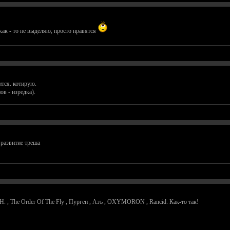
ак - то не выделяю, просто нравятся
ится. котирую.
ов - изредка).
 развитие треша
G.B.H. , The Order Of The Fly , Пурген , Азъ , OXYMORON , Rancid. Как-то так!