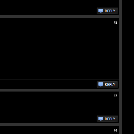
#2
#3
#4