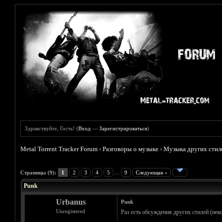
Здравствуйте, Гость! (
Вход
—
Зарегистрироваться
)
Metal Torrent Tracker Forum
›
Разговоры о музыке
›
Музыка других стил
Голосов: 7 - Средняя оценка: 3.71
1
2
3
4
5
Страницы (9):
1
2
3
4
5
...
9
Следующая »
Punk
Urbanus
Punk
Unregistered
Раз есть обсуждения других стилей (не