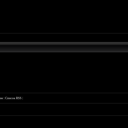
им
|
Список RSS
|