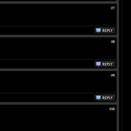
#7
#8
#9
#10