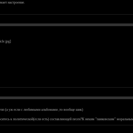
мает настроение.
упп (а уж если с любимыми альбомами ,то вообще шик)
ситесь к политической(если есть) составляющей песен?К неким "панковским" моральны