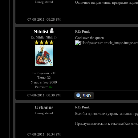
Unregistered
Отличное направление, прекрасно подни
07-08-2011, 08:28 PM
Nihilist
RE: Punk
Ex Nihilo Nihil Fit
God save the queen
Сообщений: 710
Темы: 32
У нас с: Sep 2009
Рейтинг:
42
07-08-2011, 08:30 PM
Urbanus
RE: Punk
Unregistered
Был бы признателен узрить названия гр
Прислушиваетесь ли к текстам?Как отно
07-08-2011, 10:34 PM