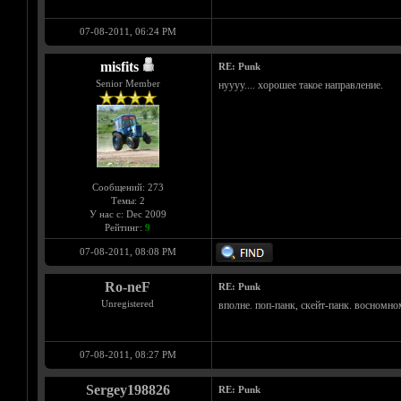
07-08-2011, 06:24 PM
misfits
RE: Punk
Senior Member
нуууу.... хорошее такое направление.
Сообщений: 273
Темы: 2
У нас с: Dec 2009
Рейтинг:
9
07-08-2011, 08:08 PM
Ro-neF
RE: Punk
Unregistered
вполне. поп-панк, скейт-панк. восномн
07-08-2011, 08:27 PM
Sergey198826
RE: Punk