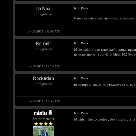
DrNox
RE: Punk
Unregistered
Ramones классные, любимых альбомов к
07-09-2011, 08:40 AM
Ro-neF
RE: Punk
Unregistered
Millencolin чтото типо скейт панка. нрав
из остального - sum 41 & blink 182 (блин
07-09-2011, 11:14 AM
Rockation
RE: Punk
Unregistered
не котирую. ваще. но уважаю за вклад в
07-09-2011, 11:53 AM
misfits
RE: Punk
Senior Member
Misfits , The Exploited , Sex Pistols , 