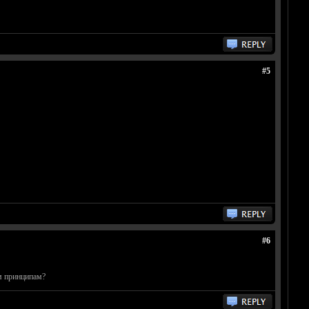
#5
#6
м принципам?