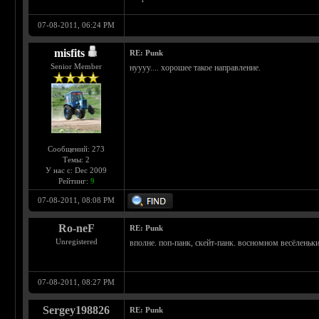
07-08-2011, 06:24 PM
misfits
RE: Punk
Senior Member
нуууу.... хорошее такое направление.
Сообщений: 273
Темы: 2
У нас с: Dec 2009
Рейтинг:
9
07-08-2011, 08:08 PM
Ro-neF
RE: Punk
Unregistered
вполне. поп-панк, скейт-панк. восномном весёленьк
07-08-2011, 08:27 PM
Sergey198826
RE: Punk