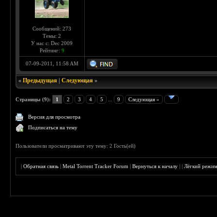
Сообщений: 273
Темы: 2
У нас с: Dec 2009
Рейтинг:
9
07-09-2011, 11:58 AM
«
Предыдущая
|
Следующая
»
Страницы (9):
1
2
3
4
5
...
9
Следующая »
Версия для просмотра
Подписаться на тему
Пользователи просматривают эту тему: 2 Гость(ей)
|
Обратная связь
|
Metal Torrent Tracker Forum
|
Вернуться к началу
|
|
Лёгкий режи