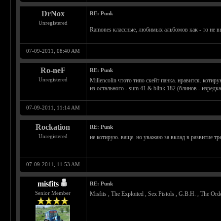
DrNox
RE: Punk
Unregistered
Ramones классные, любимых альбомов как - то не 
07-09-2011, 08:40 AM
Ro-neF
RE: Punk
Unregistered
Millencolin чтото типо скейт панка. нравится. котиру
из остального - sum 41 & blink 182 (блинов - изредка
07-09-2011, 11:14 AM
Rockation
RE: Punk
Unregistered
не котирую. ваще. но уважаю за вклад в развитие т
07-09-2011, 11:53 AM
misfits
RE: Punk
Senior Member
Misfits , The Exploited , Sex Pistols , G.B.H. , The