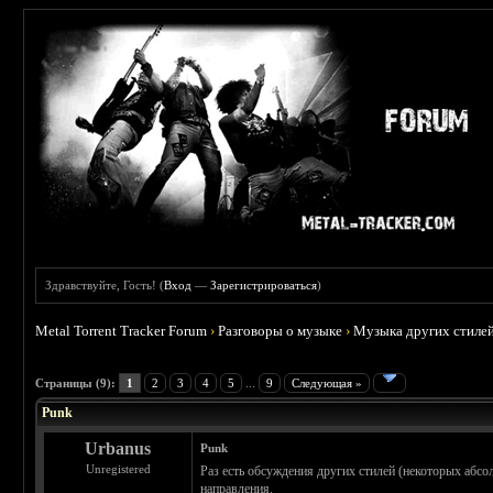
Здравствуйте, Гость! (
Вход
—
Зарегистрироваться
)
Metal Torrent Tracker Forum
›
Разговоры о музыке
›
Музыка других стиле
 3.71
Страницы (9):
1
2
3
4
5
...
9
Следующая »
Punk
Urbanus
Punk
Unregistered
Раз есть обсуждения других стилей (некоторых абс
направления.