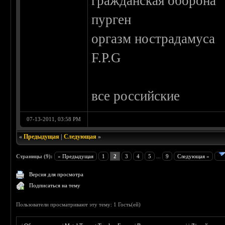
гражданская оборона
пурген
оргазм нострадамуса
F.P.G
все российские
07-13-2011, 03:58 PM
«
Предыдущая
|
Следующая
»
Страницы (9):
« Предыдущая
1
2
3
4
5
...
9
Следующая »
Версия для просмотра
Подписаться на тему
Пользователи просматривают эту тему: 1 Гость(ей)