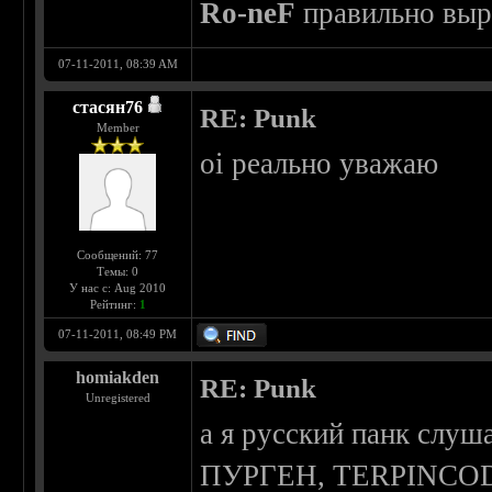
Ro-neF
правильно выр
07-11-2011, 08:39 AM
стасян76
RE: Punk
Member
oi реально уважаю
Сообщений: 77
Темы: 0
У нас с: Aug 2010
Рейтинг:
1
07-11-2011, 08:49 PM
homiakden
RE: Punk
Unregistered
а я русский панк слуш
ПУРГЕН, TERPINCODE 