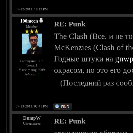
07-12-2011, 10:13 PM
100meen
RE: Punk
Member
The Clash (Все. и не т
McKenzies (Clash of th
Годные штуки на
gnw
Сообщений: 115
Темы: 1
окрасом, но это его д
У нас с: Aug 2009
Рейтинг:
6
(Последний раз сооб
07-13-2011, 02:41 PM
DumpW
RE: Punk
Unregistered