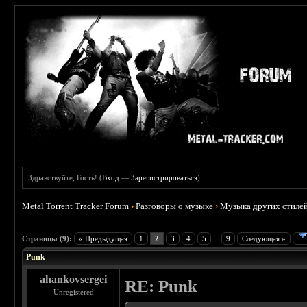
Здравствуйте, Гость! (
Вход
—
Зарегистрироваться
)
Metal Torrent Tracker Forum
›
Разговоры о музыке
›
Музыка других стиле
 3.71
Страницы (9):
« Предыдущая
1
2
3
4
5
...
9
Следующая »
Punk
ahankovsergei
RE: Punk
Unregistered