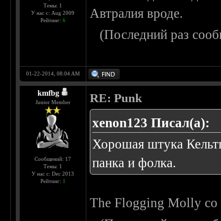
Темы: 1
Автралия вроде.
У нас с: Aug 2009
Рейтинг:
6
(Последний раз сооб
01-22-2014, 08:04 AM
kmfbg
RE: Punk
Junior Member
xenon123 Писал(а):
Хорошая штука Кельтп
панка и фолка.
Сообщений: 17
Темы: 1
У нас с: Dec 2013
Рейтинг:
1
The Flogging Molly со 