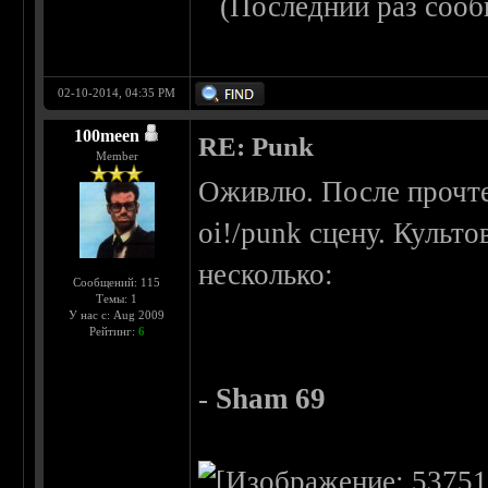
(Последний раз сооб
02-10-2014, 04:35 PM
100meen
RE: Punk
Member
Оживлю. После прочтен
oi!/punk сцену. Культ
несколько:
Сообщений: 115
Темы: 1
У нас с: Aug 2009
Рейтинг:
6
-
Sham 69