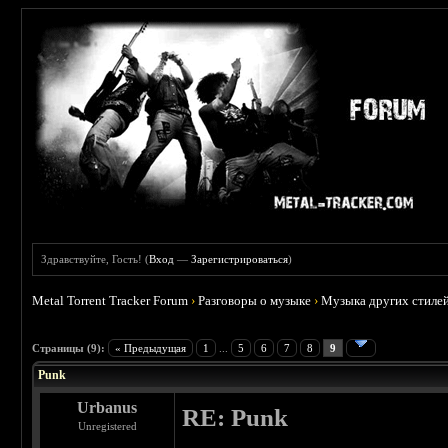
Здравствуйте, Гость! (
Вход
—
Зарегистрироваться
)
Metal Torrent Tracker Forum
›
Разговоры о музыке
›
Музыка других стиле
 3.71
Страницы (9):
« Предыдущая
1
...
5
6
7
8
9
Punk
Urbanus
RE: Punk
Unregistered