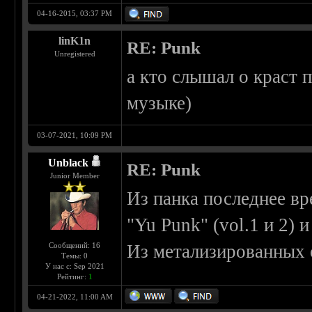
04-16-2015, 03:37 PM
linK1n
RE: Punk
Unregistered
а кто слышал о краст п
музыке)
03-07-2021, 10:09 PM
Unblack
RE: Punk
Junior Member
Из панка последнее в
"Yu Punk" (vol.1 и 2) и
Сообщений: 16
Из метализированных 
Темы: 0
У нас с: Sep 2021
Рейтинг:
1
04-21-2022, 11:00 AM