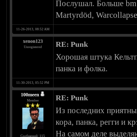
Послушал. Больше bm 
Martyrdöd, Warcollapse,
11-26-2013, 08:52 AM
xenon123
RE: Punk
Unregistered
Хорошая штука Кельтп
панка и фолка.
11-30-2013, 05:52 PM
100meen
RE: Punk
Member
Из последних приятны
кора, панка, регги и к
На самом деле выделяю
Сообщений: 115