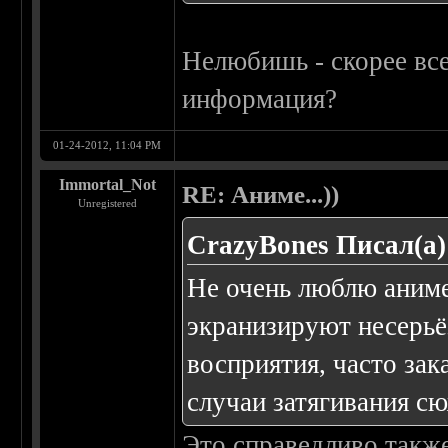
Нелюбишь - скорее все
информация?
01-24-2012, 11:04 PM
Immortal_Not
RE: Аниме...))
Unregistered
CrazyBones Писал(а)
Не очень люблю аниме
экранизируют несерьёз
восприятия, часто за
случаи затягивания сю
Это справедливо такж