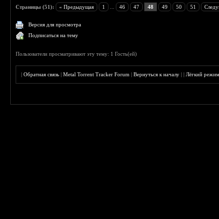
Страницы (51):
« Предыдущая
1
...
46
47
48
49
50
51
Следу
Версия для просмотра
Подписаться на тему
Пользователи просматривают эту тему: 1 Гость(ей)
|
Обратная связь
|
Metal Torrent Tracker Forum
|
Вернуться к началу
|
|
Лёгкий режи