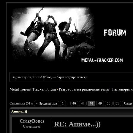
Здравствуйте, Гость! (
Вход
—
Зарегистрироваться
)
Metal Torrent Tracker Forum
›
Разговоры на различные темы
›
Разговоры 
 3.8
Страницы (51):
« Предыдущая
1
...
46
47
48
49
50
51
Следу
Аниме...))
CrazyBones
RE: Аниме...))
Unregistered