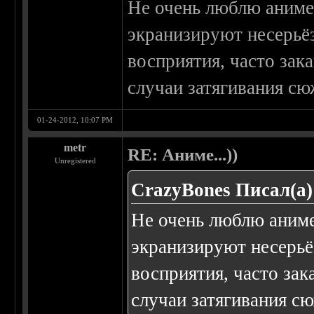
Не очень люблю аниме,
экранизируют несерьёз
восприятия, часто зак
случаи затягивания сюж
01-24-2012, 10:07 PM
metr
RE: Аниме...))
Unregistered
CrazyBones Писал(а)
Не очень люблю аниме
экранизируют несерьёз
восприятия, часто за
случаи затягивания сю