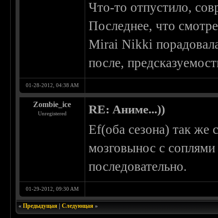
Что-то отпустило, сов
Последнее, что смотрел
Mirai Nikki порадовал
после, предсказуемост
01-28-2012, 04:38 AM
Zombie_ice
RE: Аниме...))
Unregistered
Ef(оба сезона) так же
мозговынос с соплями 
последовательно.
01-29-2012, 09:30 AM
«
Предыдущая
|
Следующая
»