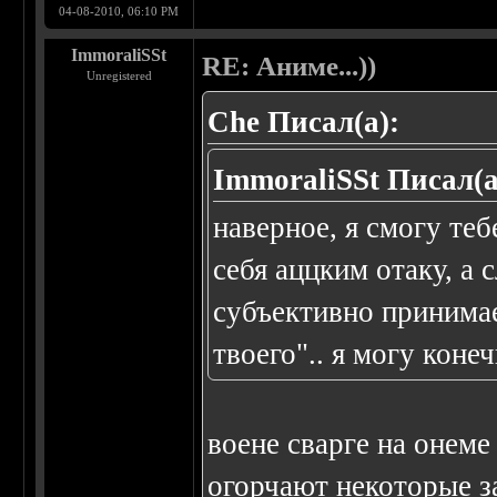
04-08-2010, 06:10 PM
ImmoraliSSt
RE: Аниме...))
Unregistered
Che Писал(а):
ImmoraliSSt Писал(а
наверное, я смогу теб
себя аццким отаку, а 
субъективно принимае
твоего".. я могу коне
воене сварге на онеме 
огорчают некоторые з