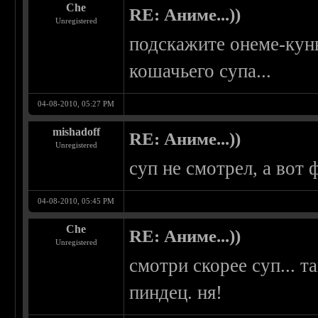
Che
RE: Аниме...))
Unregistered
подскажите онеме-кун
кошачьего супа...
04-08-2010, 05:27 PM
mishadoff
RE: Аниме...))
Unregistered
суп не смотрел, а вот
04-08-2010, 05:45 PM
Che
RE: Аниме...))
Unregistered
смотри скорее суп... 
пиндец. ня!