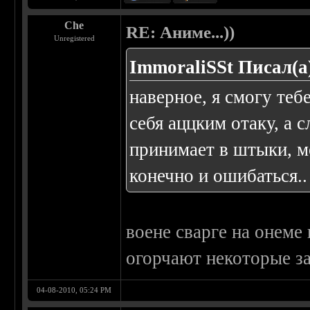
Che
RE: Аниме...))
Unregistered
ImmoraliSSt Писал(а
наверное, я смогу теб
себя аццким отаку, а 
принимает в штыки, мо
конечно и ошибаться..
воене сварге на онеме 
огорчают некоторые за
04-08-2010, 05:24 PM