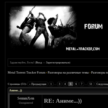
Здравствуйте, Гость! (
Вход
—
Зарегистрироваться
)
Metal Torrent Tracker Forum
›
Разговоры на различные темы
›
Разговоры 
 3.8
Страницы (51):
« Предыдущая
1
...
3
4
5
6
7
...
51
Следующа
Аниме...))
SemmXen
RE: Аниме...))
Unregistered