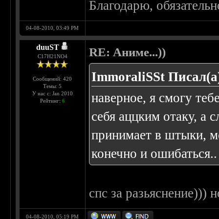
Благодарю, обязательно
04-08-2010, 03:49 PM
duuST
RE: Аниме...))
С17H21NO4
ImmoraliSSt Писал(а
Сообщений: 420
Темы: 5
У нас с: Jan 2010
наверное, я смогу теб
Рейтинг:
6
себя аццким отаку, а 
принимает в штыки, мо
конечно и ошибаться..
спс за разьяснение)))
04-08-2010, 05:19 PM