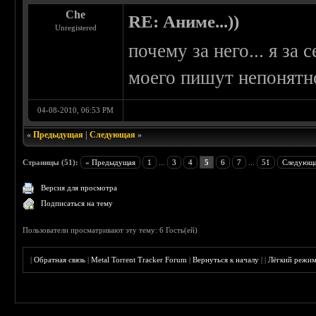
Che
RE: Аниме...))
Unregistered
почему за него... я за
моего пишут непонятно
04-08-2010, 06:53 PM
«
Предыдущая
|
Следующая
»
Страницы (51):
« Предыдущая
1
...
3
4
5
6
7
...
51
Следующа
Версия для просмотра
Подписаться на тему
Пользователи просматривают эту тему: 6 Гость(ей)
|
Обратная связь
|
Metal Torrent Tracker Forum
|
Вернуться к началу
|
|
Лёгкий режи