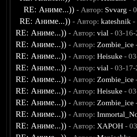
RE: Аниме...))
- Автор:
Svvarg
- 
RE: Аниме...))
- Автор:
kateshnik
-
RE: Аниме...))
- Автор:
vial
- 03-16-
RE: Аниме...))
- Автор:
Zombie_ice
RE: Аниме...))
- Автор:
Heisuke
- 03
RE: Аниме...))
- Автор:
vial
- 03-17-
RE: Аниме...))
- Автор:
Zombie_ice
RE: Аниме...))
- Автор:
Heisuke
- 03
RE: Аниме...))
- Автор:
Zombie_ice
RE: Аниме...))
- Автор:
Immortal_N
RE: Аниме...))
- Автор:
XAPOH
- 0