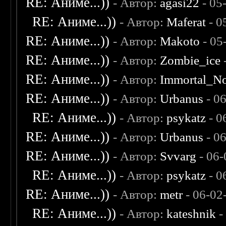
RE: Аниме...))
- Автор:
agasi22
- 05
RE: Аниме...))
- Автор:
Maferat
- 0
RE: Аниме...))
- Автор:
Makoto
- 05
RE: Аниме...))
- Автор:
Zombie_ice
RE: Аниме...))
- Автор:
Immortal_N
RE: Аниме...))
- Автор:
Urbanus
- 0
RE: Аниме...))
- Автор:
psykatz
- 0
RE: Аниме...))
- Автор:
Urbanus
- 0
RE: Аниме...))
- Автор:
Svvarg
- 06-
RE: Аниме...))
- Автор:
psykatz
- 0
RE: Аниме...))
- Автор:
metr
- 06-02
RE: Аниме...))
- Автор:
kateshnik
-