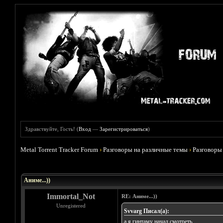
Здравствуйте, Гость! (
Вход
—
Зарегистрироваться
)
Metal Torrent Tracker Forum
›
Разговоры на различные темы
›
Разговоры
Голосов: 5 - Средняя оценка: 3.8
1
2
3
4
5
Аниме...))
Immortal_Not
RE: Аниме...))
Unregistered
Svvarg Писал(а):
а я гинтаму начал смотреть