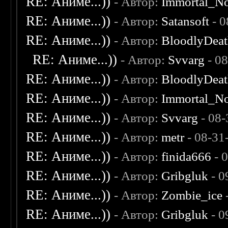
RE: Аниме...))
- Автор:
Immortal_N
RE: Аниме...))
- Автор:
Satansoft
- 0
RE: Аниме...))
- Автор:
BloodlyDea
RE: Аниме...))
- Автор:
Svvarg
- 0
RE: Аниме...))
- Автор:
BloodlyDea
RE: Аниме...))
- Автор:
Immortal_N
RE: Аниме...))
- Автор:
Svvarg
- 08-
RE: Аниме...))
- Автор:
metr
- 08-31
RE: Аниме...))
- Автор:
finida666
- 
RE: Аниме...))
- Автор:
Gribgluk
- 0
RE: Аниме...))
- Автор:
Zombie_ice
RE: Аниме...))
- Автор:
Gribgluk
- 0