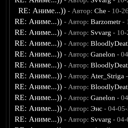
RE: Аниме...))
- Автор:
Che
- 10-2
RE: Аниме...))
- Автор:
Barzometr
- 
RE: Аниме...))
- Автор:
Svvarg
- 10-
RE: Аниме...))
- Автор:
BloodlyDea
RE: Аниме...))
- Автор:
Ganelon
- 0
RE: Аниме...))
- Автор:
BloodlyDea
RE: Аниме...))
- Автор:
Ater_Striga
-
RE: Аниме...))
- Автор:
BloodlyDea
RE: Аниме...))
- Автор:
Ganelon
- 0
RE: Аниме...))
- Автор:
Энс
- 04-05
RE: Аниме...))
- Автор:
Svvarg
- 04-