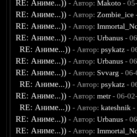
RE: Аниме...))
- Автор:
Makoto
- 05
RE: Аниме...))
- Автор:
Zombie_ice
RE: Аниме...))
- Автор:
Immortal_N
RE: Аниме...))
- Автор:
Urbanus
- 0
RE: Аниме...))
- Автор:
psykatz
- 0
RE: Аниме...))
- Автор:
Urbanus
- 0
RE: Аниме...))
- Автор:
Svvarg
- 06-
RE: Аниме...))
- Автор:
psykatz
- 0
RE: Аниме...))
- Автор:
metr
- 06-02
RE: Аниме...))
- Автор:
kateshnik
-
RE: Аниме...))
- Автор:
Urbanus
- 0
RE: Аниме...))
- Автор:
Immortal_N