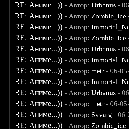
RE: Аниме...))
- Автор:
Urbanus
- 0
RE: Аниме...))
- Автор:
Zombie_ice
RE: Аниме...))
- Автор:
Immortal_N
RE: Аниме...))
- Автор:
Zombie_ice
RE: Аниме...))
- Автор:
Urbanus
- 0
RE: Аниме...))
- Автор:
Immortal_N
RE: Аниме...))
- Автор:
metr
- 06-05
RE: Аниме...))
- Автор:
Immortal_N
RE: Аниме...))
- Автор:
Urbanus
- 0
RE: Аниме...))
- Автор:
metr
- 06-05
RE: Аниме...))
- Автор:
Svvarg
- 06-
RE: Аниме...))
- Автор:
Zombie_ice