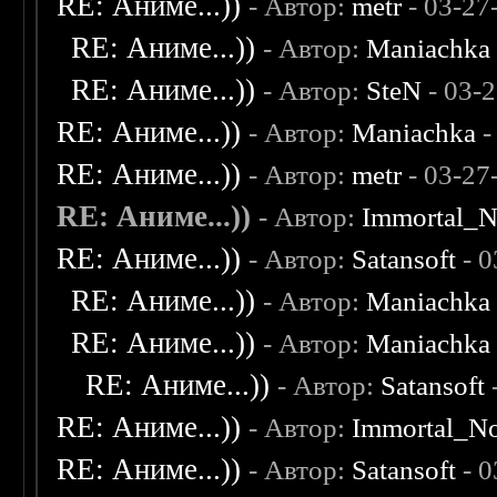
RE: Аниме...))
- Автор:
metr
- 03-27
RE: Аниме...))
- Автор:
Maniachka
RE: Аниме...))
- Автор:
SteN
- 03-
RE: Аниме...))
- Автор:
Maniachka
-
RE: Аниме...))
- Автор:
metr
- 03-27
RE: Аниме...))
- Автор:
Immortal_N
RE: Аниме...))
- Автор:
Satansoft
- 0
RE: Аниме...))
- Автор:
Maniachka
RE: Аниме...))
- Автор:
Maniachka
RE: Аниме...))
- Автор:
Satansoft
RE: Аниме...))
- Автор:
Immortal_N
RE: Аниме...))
- Автор:
Satansoft
- 0