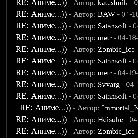
RE: Аниме...))
- Автор:
kateshnik
- 
RE: Аниме...))
- Автор:
BAW
- 04-1
RE: Аниме...))
- Автор:
Satansoft
- 0
RE: Аниме...))
- Автор:
metr
- 04-18
RE: Аниме...))
- Автор:
Zombie_ice
RE: Аниме...))
- Автор:
Satansoft
- 0
RE: Аниме...))
- Автор:
metr
- 04-19
RE: Аниме...))
- Автор:
Svvarg
- 04-
RE: Аниме...))
- Автор:
Satansoft
- 0
RE: Аниме...))
- Автор:
Immortal_
RE: Аниме...))
- Автор:
Heisuke
- 04
RE: Аниме...))
- Автор:
Zombie_ice