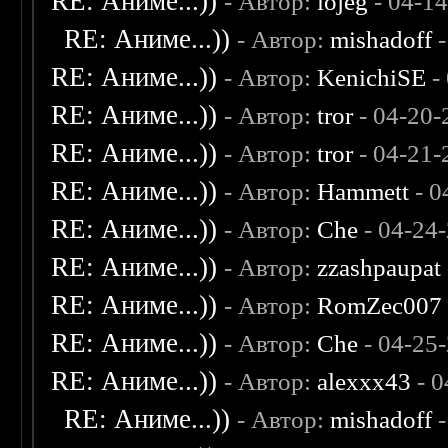
RE: Аниме...))
- Автор:
iojeg
- 04-1
RE: Аниме...))
- Автор:
mishadoff
-
RE: Аниме...))
- Автор:
KenichiSE
-
RE: Аниме...))
- Автор:
tror
- 04-20-
RE: Аниме...))
- Автор:
tror
- 04-21-
RE: Аниме...))
- Автор:
Hammett
- 0
RE: Аниме...))
- Автор:
Che
- 04-24
RE: Аниме...))
- Автор:
zzashpaupat
RE: Аниме...))
- Автор:
RomZec007
RE: Аниме...))
- Автор:
Che
- 04-25
RE: Аниме...))
- Автор:
alexxx43
- 0
RE: Аниме...))
- Автор:
mishadoff
-