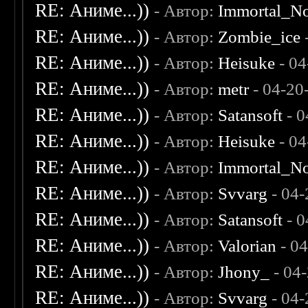
RE: Аниме...))
- Автор:
Immortal_N
RE: Аниме...))
- Автор:
Zombie_ice
RE: Аниме...))
- Автор:
Heisuke
- 04
RE: Аниме...))
- Автор:
metr
- 04-20
RE: Аниме...))
- Автор:
Satansoft
- 0
RE: Аниме...))
- Автор:
Heisuke
- 04
RE: Аниме...))
- Автор:
Immortal_N
RE: Аниме...))
- Автор:
Svvarg
- 04-
RE: Аниме...))
- Автор:
Satansoft
- 0
RE: Аниме...))
- Автор:
Valorian
- 0
RE: Аниме...))
- Автор:
Jhony_
- 04
RE: Аниме...))
- Автор:
Svvarg
- 04-