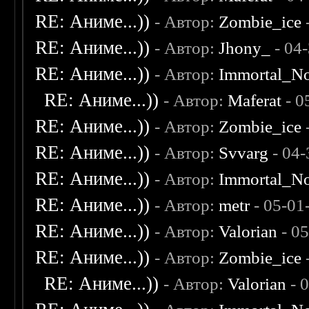
RE: Аниме...))
- Автор:
Zombie_ice
RE: Аниме...))
- Автор:
Jhony_
- 04
RE: Аниме...))
- Автор:
Immortal_N
RE: Аниме...))
- Автор:
Maferat
- 0
RE: Аниме...))
- Автор:
Zombie_ice
RE: Аниме...))
- Автор:
Svvarg
- 04-
RE: Аниме...))
- Автор:
Immortal_N
RE: Аниме...))
- Автор:
metr
- 05-01
RE: Аниме...))
- Автор:
Valorian
- 0
RE: Аниме...))
- Автор:
Zombie_ice
RE: Аниме...))
- Автор:
Valorian
- 