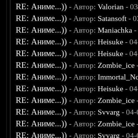
RE: Аниме...))
- Автор:
Valorian
- 0
RE: Аниме...))
- Автор:
Satansoft
- 0
RE: Аниме...))
- Автор:
Maniachka
-
RE: Аниме...))
- Автор:
Heisuke
- 04
RE: Аниме...))
- Автор:
Heisuke
- 04
RE: Аниме...))
- Автор:
Zombie_ice
RE: Аниме...))
- Автор:
Immortal_N
RE: Аниме...))
- Автор:
Heisuke
- 04
RE: Аниме...))
- Автор:
Zombie_ice
RE: Аниме...))
- Автор:
Svvarg
- 04-
RE: Аниме...))
- Автор:
Zombie_ice
RE: Аниме...))
- Автор:
Svvarg
- 04-