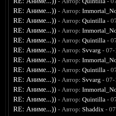
RE: Аниме...))
- Автор:
Quintilla
- 0
RE: Аниме...))
- Автор:
Immortal_N
RE: Аниме...))
- Автор:
Quintilla
- 0
RE: Аниме...))
- Автор:
Immortal_N
RE: Аниме...))
- Автор:
Quintilla
- 0
RE: Аниме...))
- Автор:
Svvarg
- 07-
RE: Аниме...))
- Автор:
Immortal_N
RE: Аниме...))
- Автор:
Quintilla
- 0
RE: Аниме...))
- Автор:
Svvarg
- 07-
RE: Аниме...))
- Автор:
Immortal_N
RE: Аниме...))
- Автор:
Quintilla
- 0
RE: Аниме...))
- Автор:
Shaddix
- 0