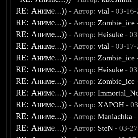
RE: Аниме...))
- Автор:
vial
- 03-16-
RE: Аниме...))
- Автор:
Zombie_ice
RE: Аниме...))
- Автор:
Heisuke
- 03
RE: Аниме...))
- Автор:
vial
- 03-17-
RE: Аниме...))
- Автор:
Zombie_ice
RE: Аниме...))
- Автор:
Heisuke
- 03
RE: Аниме...))
- Автор:
Zombie_ice
RE: Аниме...))
- Автор:
Immortal_N
RE: Аниме...))
- Автор:
XAPOH
- 0
RE: Аниме...))
- Автор:
Maniachka
-
RE: Аниме...))
- Автор:
SteN
- 03-27