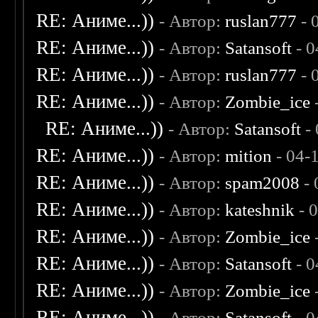
RE: Аниме...))
- Автор:
ruslan777
- 
RE: Аниме...))
- Автор:
Satansoft
- 0
RE: Аниме...))
- Автор:
ruslan777
- 
RE: Аниме...))
- Автор:
Zombie_ice
RE: Аниме...))
- Автор:
Satansoft
- 
RE: Аниме...))
- Автор:
mition
- 04-
RE: Аниме...))
- Автор:
spam2008
- 
RE: Аниме...))
- Автор:
kateshnik
- 
RE: Аниме...))
- Автор:
Zombie_ice
RE: Аниме...))
- Автор:
Satansoft
- 0
RE: Аниме...))
- Автор:
Zombie_ice
RE: Аниме...))
- Автор:
Satansoft
- 0