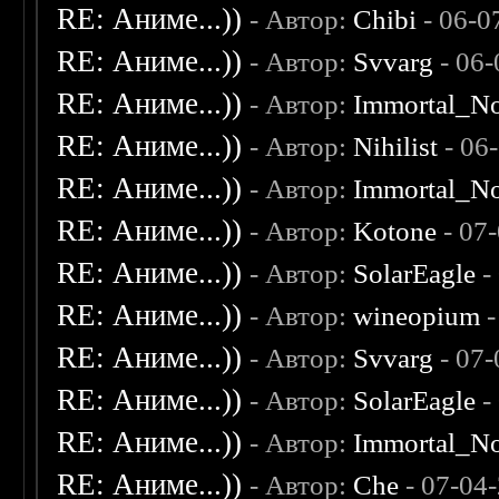
RE: Аниме...))
- Автор:
Chibi
- 06-0
RE: Аниме...))
- Автор:
Svvarg
- 06-
RE: Аниме...))
- Автор:
Immortal_N
RE: Аниме...))
- Автор:
Nihilist
- 06
RE: Аниме...))
- Автор:
Immortal_N
RE: Аниме...))
- Автор:
Kotone
- 07
RE: Аниме...))
- Автор:
SolarEagle
-
RE: Аниме...))
- Автор:
wineopium
-
RE: Аниме...))
- Автор:
Svvarg
- 07-
RE: Аниме...))
- Автор:
SolarEagle
-
RE: Аниме...))
- Автор:
Immortal_N
RE: Аниме...))
- Автор:
Che
- 07-04