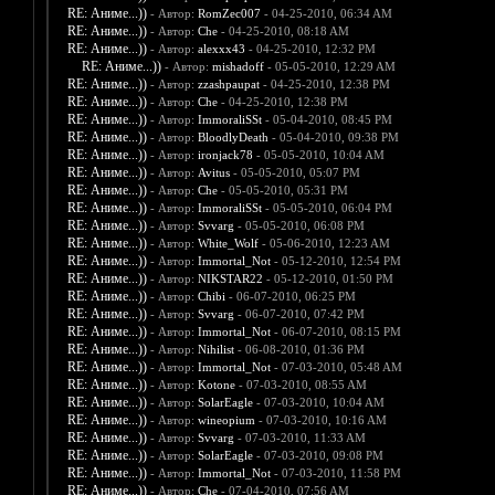
RE: Аниме...))
- Автор:
RomZec007
- 04-25-2010, 06:34 AM
RE: Аниме...))
- Автор:
Che
- 04-25-2010, 08:18 AM
RE: Аниме...))
- Автор:
alexxx43
- 04-25-2010, 12:32 PM
RE: Аниме...))
- Автор:
mishadoff
- 05-05-2010, 12:29 AM
RE: Аниме...))
- Автор:
zzashpaupat
- 04-25-2010, 12:38 PM
RE: Аниме...))
- Автор:
Che
- 04-25-2010, 12:38 PM
RE: Аниме...))
- Автор:
ImmoraliSSt
- 05-04-2010, 08:45 PM
RE: Аниме...))
- Автор:
BloodlyDeath
- 05-04-2010, 09:38 PM
RE: Аниме...))
- Автор:
ironjack78
- 05-05-2010, 10:04 AM
RE: Аниме...))
- Автор:
Avitus
- 05-05-2010, 05:07 PM
RE: Аниме...))
- Автор:
Che
- 05-05-2010, 05:31 PM
RE: Аниме...))
- Автор:
ImmoraliSSt
- 05-05-2010, 06:04 PM
RE: Аниме...))
- Автор:
Svvarg
- 05-05-2010, 06:08 PM
RE: Аниме...))
- Автор:
White_Wolf
- 05-06-2010, 12:23 AM
RE: Аниме...))
- Автор:
Immortal_Not
- 05-12-2010, 12:54 PM
RE: Аниме...))
- Автор:
NIKSTAR22
- 05-12-2010, 01:50 PM
RE: Аниме...))
- Автор:
Chibi
- 06-07-2010, 06:25 PM
RE: Аниме...))
- Автор:
Svvarg
- 06-07-2010, 07:42 PM
RE: Аниме...))
- Автор:
Immortal_Not
- 06-07-2010, 08:15 PM
RE: Аниме...))
- Автор:
Nihilist
- 06-08-2010, 01:36 PM
RE: Аниме...))
- Автор:
Immortal_Not
- 07-03-2010, 05:48 AM
RE: Аниме...))
- Автор:
Kotone
- 07-03-2010, 08:55 AM
RE: Аниме...))
- Автор:
SolarEagle
- 07-03-2010, 10:04 AM
RE: Аниме...))
- Автор:
wineopium
- 07-03-2010, 10:16 AM
RE: Аниме...))
- Автор:
Svvarg
- 07-03-2010, 11:33 AM
RE: Аниме...))
- Автор:
SolarEagle
- 07-03-2010, 09:08 PM
RE: Аниме...))
- Автор:
Immortal_Not
- 07-03-2010, 11:58 PM
RE: Аниме...))
- Автор:
Che
- 07-04-2010, 07:56 AM