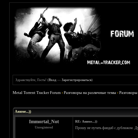
Здравствуйте, Гость! (
Вход
—
Зарегистрироваться
)
Metal Torrent Tracker Forum
›
Разговоры на различные темы
›
Разговоры
Голосов: 5 - Средняя оценка: 3.8
1
2
3
4
5
Аниме...))
Immortal_Not
RE: Аниме...))
Unregistered
Прошу не путать фандаб с дубляжом. Ду