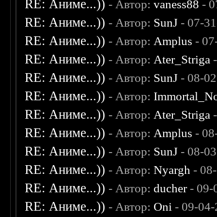
RE: Аниме...))
- Автор:
vaness88
- 0
RE: Аниме...))
- Автор:
SunJ
- 07-3
RE: Аниме...))
- Автор:
Amplus
- 07
RE: Аниме...))
- Автор:
Ater_Striga
-
RE: Аниме...))
- Автор:
SunJ
- 08-0
RE: Аниме...))
- Автор:
Immortal_N
RE: Аниме...))
- Автор:
Ater_Striga
-
RE: Аниме...))
- Автор:
Amplus
- 08
RE: Аниме...))
- Автор:
SunJ
- 08-0
RE: Аниме...))
- Автор:
Nyargh
- 08
RE: Аниме...))
- Автор:
ducher
- 09-
RE: Аниме...))
- Автор:
Oni
- 09-04-