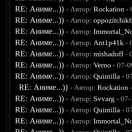
RE: Аниме...))
- Автор:
Rockation
- 
RE: Аниме...))
- Автор:
oppozitchik
RE: Аниме...))
- Автор:
Immortal_N
RE: Аниме...))
- Автор:
Ant1p41k
- 
RE: Аниме...))
- Автор:
mishadoff
- 
RE: Аниме...))
- Автор:
Verno
- 07-0
RE: Аниме...))
- Автор:
Quintilla
- 0
RE: Аниме...))
- Автор:
Rockation
-
RE: Аниме...))
- Автор:
Svvarg
- 07-
RE: Аниме...))
- Автор:
Quintilla
- 0
RE: Аниме...))
- Автор:
Immortal_N