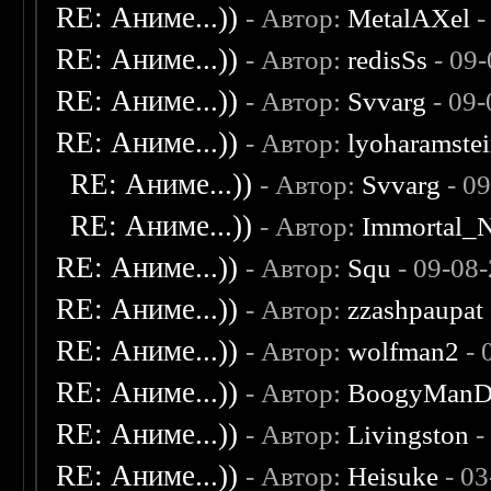
RE: Аниме...))
- Автор:
MetalAXel
-
RE: Аниме...))
- Автор:
redisSs
- 09-
RE: Аниме...))
- Автор:
Svvarg
- 09-
RE: Аниме...))
- Автор:
lyoharamste
RE: Аниме...))
- Автор:
Svvarg
- 0
RE: Аниме...))
- Автор:
Immortal_
RE: Аниме...))
- Автор:
Squ
- 09-08
RE: Аниме...))
- Автор:
zzashpaupat
RE: Аниме...))
- Автор:
wolfman2
- 
RE: Аниме...))
- Автор:
BoogyManD
RE: Аниме...))
- Автор:
Livingston
-
RE: Аниме...))
- Автор:
Heisuke
- 03