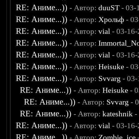
RE: Аниме...))
- Автор:
duuST
- 03-
RE: Аниме...))
- Автор:
Хрольф
- 03
RE: Аниме...))
- Автор:
vial
- 03-16-
RE: Аниме...))
- Автор:
Immortal_N
RE: Аниме...))
- Автор:
vial
- 03-16-
RE: Аниме...))
- Автор:
Heisuke
- 03
RE: Аниме...))
- Автор:
Svvarg
- 03-
RE: Аниме...))
- Автор:
Heisuke
- 
RE: Аниме...))
- Автор:
Svvarg
- 
RE: Аниме...))
- Автор:
kateshnik
-
RE: Аниме...))
- Автор:
vial
- 03-16-
RE: Аниме...))
- Автор:
Zombie_ice