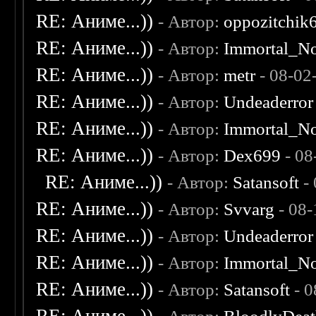
RE: Аниме...))
- Автор:
oppozitchik
RE: Аниме...))
- Автор:
Immortal_N
RE: Аниме...))
- Автор:
metr
- 08-02
RE: Аниме...))
- Автор:
Undeaderror
RE: Аниме...))
- Автор:
Immortal_N
RE: Аниме...))
- Автор:
Dex699
- 08
RE: Аниме...))
- Автор:
Satansoft
- 
RE: Аниме...))
- Автор:
Svvarg
- 08-
RE: Аниме...))
- Автор:
Undeaderror
RE: Аниме...))
- Автор:
Immortal_N
RE: Аниме...))
- Автор:
Satansoft
- 0