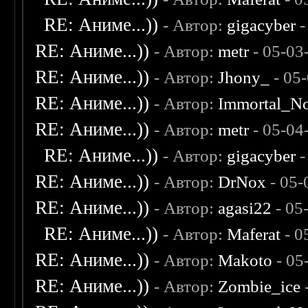
RE: Аниме...))
- Автор:
gigacyber
-
RE: Аниме...))
- Автор:
metr
- 05-03
RE: Аниме...))
- Автор:
Jhony_
- 05
RE: Аниме...))
- Автор:
Immortal_N
RE: Аниме...))
- Автор:
metr
- 05-04
RE: Аниме...))
- Автор:
gigacyber
-
RE: Аниме...))
- Автор:
DrNox
- 05-
RE: Аниме...))
- Автор:
agasi22
- 05
RE: Аниме...))
- Автор:
Maferat
- 0
RE: Аниме...))
- Автор:
Makoto
- 05
RE: Аниме...))
- Автор:
Zombie_ice