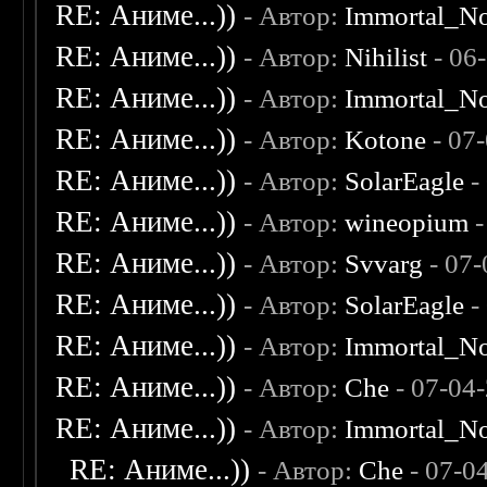
RE: Аниме...))
- Автор:
Immortal_N
RE: Аниме...))
- Автор:
Nihilist
- 06
RE: Аниме...))
- Автор:
Immortal_N
RE: Аниме...))
- Автор:
Kotone
- 07
RE: Аниме...))
- Автор:
SolarEagle
-
RE: Аниме...))
- Автор:
wineopium
-
RE: Аниме...))
- Автор:
Svvarg
- 07-
RE: Аниме...))
- Автор:
SolarEagle
-
RE: Аниме...))
- Автор:
Immortal_N
RE: Аниме...))
- Автор:
Che
- 07-04
RE: Аниме...))
- Автор:
Immortal_N
RE: Аниме...))
- Автор:
Che
- 07-0