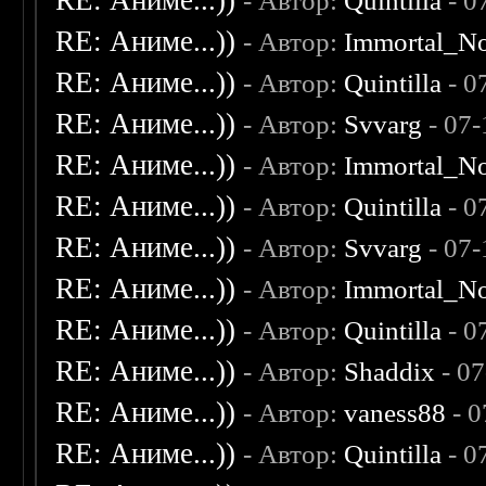
RE: Аниме...))
- Автор:
Quintilla
- 0
RE: Аниме...))
- Автор:
Immortal_N
RE: Аниме...))
- Автор:
Quintilla
- 0
RE: Аниме...))
- Автор:
Svvarg
- 07-
RE: Аниме...))
- Автор:
Immortal_N
RE: Аниме...))
- Автор:
Quintilla
- 0
RE: Аниме...))
- Автор:
Svvarg
- 07-
RE: Аниме...))
- Автор:
Immortal_N
RE: Аниме...))
- Автор:
Quintilla
- 0
RE: Аниме...))
- Автор:
Shaddix
- 0
RE: Аниме...))
- Автор:
vaness88
- 0
RE: Аниме...))
- Автор:
Quintilla
- 0