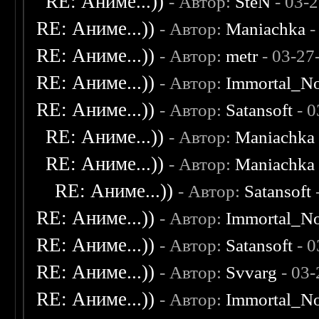
RE: Аниме...))
- Автор:
SteN
- 03-
RE: Аниме...))
- Автор:
Maniachka
-
RE: Аниме...))
- Автор:
metr
- 03-27
RE: Аниме...))
- Автор:
Immortal_N
RE: Аниме...))
- Автор:
Satansoft
- 0
RE: Аниме...))
- Автор:
Maniachka
RE: Аниме...))
- Автор:
Maniachka
RE: Аниме...))
- Автор:
Satansoft
RE: Аниме...))
- Автор:
Immortal_N
RE: Аниме...))
- Автор:
Satansoft
- 0
RE: Аниме...))
- Автор:
Svvarg
- 03-
RE: Аниме...))
- Автор:
Immortal_N