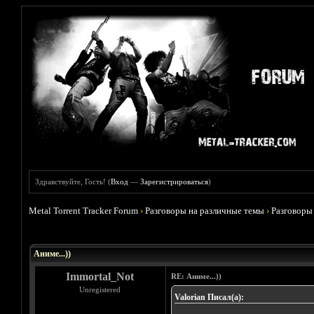
Здравствуйте, Гость! (
Вход
—
Зарегистрироваться
)
Metal Torrent Tracker Forum
›
Разговоры на различные темы
›
Разговоры
Голосов: 5 - Средняя оценка: 3.8
1
2
3
4
5
Аниме...))
Immortal_Not
RE: Аниме...))
Unregistered
Valorian Писал(а):