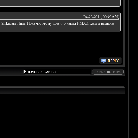
(04-29-2011, 09:49 AM)
ing, Shikabane Hime. Пока что это лучшее что нашел ИМХО, хотя я немного