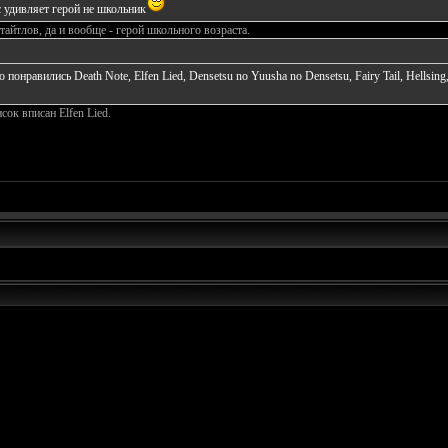
 удивляет герой не школьник
айтлов, да и вообще - герой школьного возраста.
 понравились Death Note, Elfen Lied, Densetsu no Yuusha no Densetsu, Fairy Tail, Hells
сок вписан Elfen Lied.