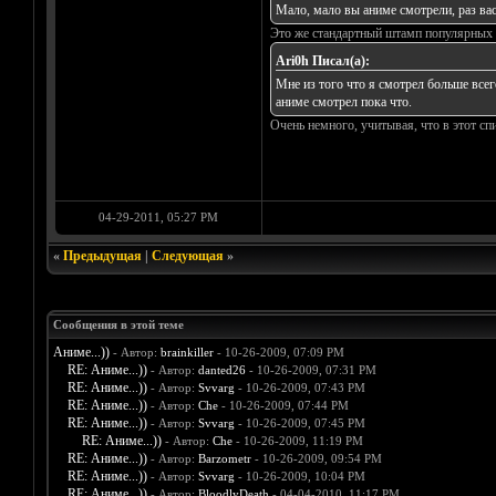
Мало, мало вы аниме смотрели, раз вас
Это же стандартный штамп популярных т
Ari0h Писал(а):
Мне из того что я смотрел больше всего
аниме смотрел пока что.
Очень немного, учитывая, что в этот спи
04-29-2011, 05:27 PM
«
Предыдущая
|
Следующая
»
Сообщения в этой теме
Аниме...))
- Автор:
brainkiller
- 10-26-2009, 07:09 PM
RE: Аниме...))
- Автор:
danted26
- 10-26-2009, 07:31 PM
RE: Аниме...))
- Автор:
Svvarg
- 10-26-2009, 07:43 PM
RE: Аниме...))
- Автор:
Che
- 10-26-2009, 07:44 PM
RE: Аниме...))
- Автор:
Svvarg
- 10-26-2009, 07:45 PM
RE: Аниме...))
- Автор:
Che
- 10-26-2009, 11:19 PM
RE: Аниме...))
- Автор:
Barzometr
- 10-26-2009, 09:54 PM
RE: Аниме...))
- Автор:
Svvarg
- 10-26-2009, 10:04 PM
RE: Аниме...))
- Автор:
BloodlyDeath
- 04-04-2010, 11:17 PM