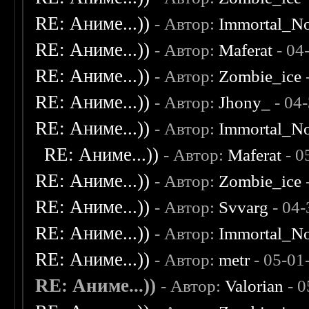
RE: Аниме...))
- Автор:
Immortal_N
RE: Аниме...))
- Автор:
Maferat
- 04
RE: Аниме...))
- Автор:
Zombie_ice
RE: Аниме...))
- Автор:
Jhony_
- 04
RE: Аниме...))
- Автор:
Immortal_N
RE: Аниме...))
- Автор:
Maferat
- 0
RE: Аниме...))
- Автор:
Zombie_ice
RE: Аниме...))
- Автор:
Svvarg
- 04-
RE: Аниме...))
- Автор:
Immortal_N
RE: Аниме...))
- Автор:
metr
- 05-01
RE: Аниме...))
- Автор:
Valorian
- 0