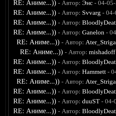
RE: Аниме...))
- Автор:
Энс
- 04-05
RE: Аниме...))
- Автор:
Svvarg
- 04-
RE: Аниме...))
- Автор:
BloodlyDea
RE: Аниме...))
- Автор:
Ganelon
- 0
RE: Аниме...))
- Автор:
Ater_Striga
RE: Аниме...))
- Автор:
mishadoff
RE: Аниме...))
- Автор:
BloodlyDea
RE: Аниме...))
- Автор:
Hammett
- 0
RE: Аниме...))
- Автор:
Ater_Striga
RE: Аниме...))
- Автор:
BloodlyDea
RE: Аниме...))
- Автор:
duuST
- 04-
RE: Аниме...))
- Автор:
BloodlyDea