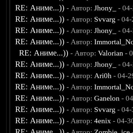
RE: Аниме...))
- Автор:
Jhony_
- 04
RE: Аниме...))
- Автор:
Svvarg
- 04-
RE: Аниме...))
- Автор:
Jhony_
- 04
RE: Аниме...))
- Автор:
Immortal_N
RE: Аниме...))
- Автор:
Valorian
- 
RE: Аниме...))
- Автор:
Jhony_
- 04
RE: Аниме...))
- Автор:
Ari0h
- 04-2
RE: Аниме...))
- Автор:
Immortal_N
RE: Аниме...))
- Автор:
Ganelon
- 0
RE: Аниме...))
- Автор:
Svvarg
- 04-
RE: Аниме...))
- Автор:
4enix
- 04-3
RE: Аниме...))
- Автор:
Zombie_ice