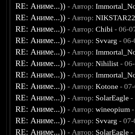
RE: Аниме...))
- Автор:
Immortal_N
RE: Аниме...))
- Автор:
NIKSTAR2
RE: Аниме...))
- Автор:
Chibi
- 06-0
RE: Аниме...))
- Автор:
Svvarg
- 06-
RE: Аниме...))
- Автор:
Immortal_N
RE: Аниме...))
- Автор:
Nihilist
- 06
RE: Аниме...))
- Автор:
Immortal_N
RE: Аниме...))
- Автор:
Kotone
- 07
RE: Аниме...))
- Автор:
SolarEagle
-
RE: Аниме...))
- Автор:
wineopium
-
RE: Аниме...))
- Автор:
Svvarg
- 07-
RE: Аниме...))
- Автор:
SolarEagle
-