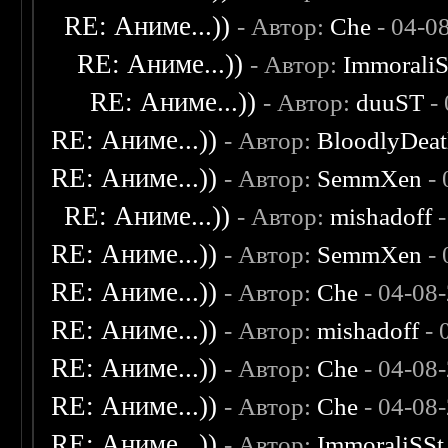
RE: Аниме...))
- Автор:
Che
- 04-0
RE: Аниме...))
- Автор:
ImmoraliS
RE: Аниме...))
- Автор:
duuST
- 
RE: Аниме...))
- Автор:
BloodlyDea
RE: Аниме...))
- Автор:
SemmXen
- 
RE: Аниме...))
- Автор:
mishadoff
-
RE: Аниме...))
- Автор:
SemmXen
- 
RE: Аниме...))
- Автор:
Che
- 04-08
RE: Аниме...))
- Автор:
mishadoff
- 
RE: Аниме...))
- Автор:
Che
- 04-08
RE: Аниме...))
- Автор:
Che
- 04-08
RE: Аниме...))
- Автор:
ImmoraliSSt