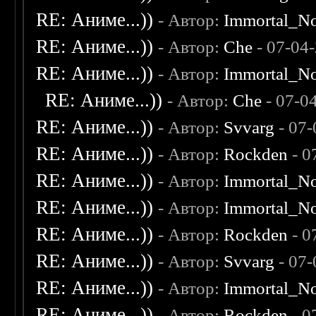
RE: Аниме...))
- Автор:
Immortal_N
RE: Аниме...))
- Автор:
Che
- 07-04
RE: Аниме...))
- Автор:
Immortal_N
RE: Аниме...))
- Автор:
Che
- 07-0
RE: Аниме...))
- Автор:
Svvarg
- 07-
RE: Аниме...))
- Автор:
Rockden
- 0
RE: Аниме...))
- Автор:
Immortal_N
RE: Аниме...))
- Автор:
Immortal_N
RE: Аниме...))
- Автор:
Rockden
- 0
RE: Аниме...))
- Автор:
Svvarg
- 07-
RE: Аниме...))
- Автор:
Immortal_N
RE: Аниме...))
- Автор:
Rockden
- 0