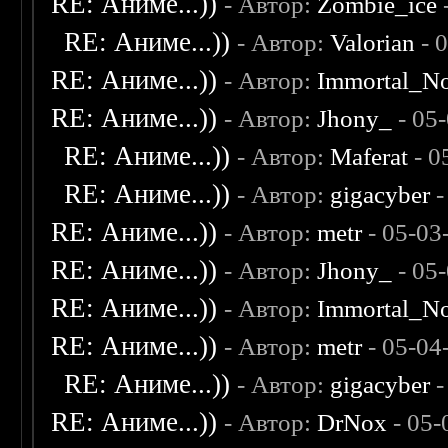
RE: Аниме...))
- Автор:
Zombie_ice
RE: Аниме...))
- Автор:
Valorian
- 
RE: Аниме...))
- Автор:
Immortal_N
RE: Аниме...))
- Автор:
Jhony_
- 05
RE: Аниме...))
- Автор:
Maferat
- 0
RE: Аниме...))
- Автор:
gigacyber
-
RE: Аниме...))
- Автор:
metr
- 05-03
RE: Аниме...))
- Автор:
Jhony_
- 05
RE: Аниме...))
- Автор:
Immortal_N
RE: Аниме...))
- Автор:
metr
- 05-04
RE: Аниме...))
- Автор:
gigacyber
-
RE: Аниме...))
- Автор:
DrNox
- 05-