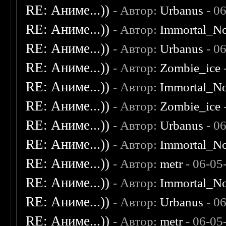
RE: Аниме...))
- Автор:
Urbanus
- 0
RE: Аниме...))
- Автор:
Immortal_N
RE: Аниме...))
- Автор:
Urbanus
- 0
RE: Аниме...))
- Автор:
Zombie_ice
RE: Аниме...))
- Автор:
Immortal_N
RE: Аниме...))
- Автор:
Zombie_ice
RE: Аниме...))
- Автор:
Urbanus
- 0
RE: Аниме...))
- Автор:
Immortal_N
RE: Аниме...))
- Автор:
metr
- 06-05
RE: Аниме...))
- Автор:
Immortal_N
RE: Аниме...))
- Автор:
Urbanus
- 0
RE: Аниме...))
- Автор:
metr
- 06-05