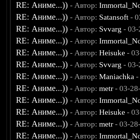
RE: Аниме...))
- Автор:
Immortal_N
RE: Аниме...))
- Автор:
Satansoft
- 0
RE: Аниме...))
- Автор:
Svvarg
- 03-
RE: Аниме...))
- Автор:
Immortal_N
RE: Аниме...))
- Автор:
Heisuke
- 03
RE: Аниме...))
- Автор:
Svvarg
- 03-
RE: Аниме...))
- Автор:
Maniachka
-
RE: Аниме...))
- Автор:
metr
- 03-28
RE: Аниме...))
- Автор:
Immortal_N
RE: Аниме...))
- Автор:
Heisuke
- 03
RE: Аниме...))
- Автор:
metr
- 03-28
RE: Аниме...))
- Автор:
Immortal_N