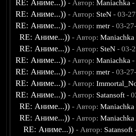
RE: Аниме...))
- Автор:
Maniachka
-
RE: Аниме...))
- Автор:
SteN
- 03-27
RE: Аниме...))
- Автор:
metr
- 03-27
RE: Аниме...))
- Автор:
Maniachka
RE: Аниме...))
- Автор:
SteN
- 03-
RE: Аниме...))
- Автор:
Maniachka
-
RE: Аниме...))
- Автор:
metr
- 03-27
RE: Аниме...))
- Автор:
Immortal_N
RE: Аниме...))
- Автор:
Satansoft
- 0
RE: Аниме...))
- Автор:
Maniachka
RE: Аниме...))
- Автор:
Maniachka
RE: Аниме...))
- Автор:
Satansoft