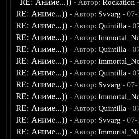
RE: Аниме...))
- Автор:
Rockation
-
RE: Аниме...))
- Автор:
Svvarg
- 07-
RE: Аниме...))
- Автор:
Quintilla
- 0
RE: Аниме...))
- Автор:
Immortal_N
RE: Аниме...))
- Автор:
Quintilla
- 0
RE: Аниме...))
- Автор:
Immortal_N
RE: Аниме...))
- Автор:
Quintilla
- 0
RE: Аниме...))
- Автор:
Svvarg
- 07-
RE: Аниме...))
- Автор:
Immortal_N
RE: Аниме...))
- Автор:
Quintilla
- 0
RE: Аниме...))
- Автор:
Svvarg
- 07-
RE: Аниме...))
- Автор:
Immortal_N