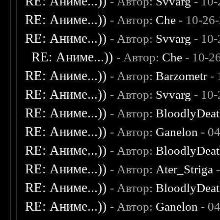
RE: Аниме...))
- Автор:
Svvarg
- 10-
RE: Аниме...))
- Автор:
Che
- 10-26
RE: Аниме...))
- Автор:
Svvarg
- 10-
RE: Аниме...))
- Автор:
Che
- 10-2
RE: Аниме...))
- Автор:
Barzometr
- 
RE: Аниме...))
- Автор:
Svvarg
- 10-
RE: Аниме...))
- Автор:
BloodlyDea
RE: Аниме...))
- Автор:
Ganelon
- 0
RE: Аниме...))
- Автор:
BloodlyDea
RE: Аниме...))
- Автор:
Ater_Striga
-
RE: Аниме...))
- Автор:
BloodlyDea
RE: Аниме...))
- Автор:
Ganelon
- 0