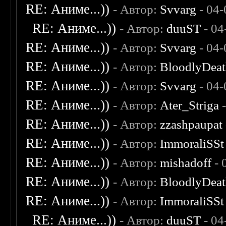
RE: Аниме...))
- Автор:
Svvarg
- 04-
RE: Аниме...))
- Автор:
duuST
- 04
RE: Аниме...))
- Автор:
Svvarg
- 04-
RE: Аниме...))
- Автор:
BloodlyDea
RE: Аниме...))
- Автор:
Svvarg
- 04-
RE: Аниме...))
- Автор:
Ater_Striga
-
RE: Аниме...))
- Автор:
zzashpaupat
RE: Аниме...))
- Автор:
ImmoraliSSt
RE: Аниме...))
- Автор:
mishadoff
- 
RE: Аниме...))
- Автор:
BloodlyDea
RE: Аниме...))
- Автор:
ImmoraliSSt
RE: Аниме...))
- Автор:
duuST
- 04