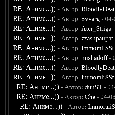
RE: Аниме...))
- Автор:
BloodlyDea
RE: Аниме...))
- Автор:
Svvarg
- 04-
RE: Аниме...))
- Автор:
Ater_Striga
-
RE: Аниме...))
- Автор:
zzashpaupat
RE: Аниме...))
- Автор:
ImmoraliSSt
RE: Аниме...))
- Автор:
mishadoff
- 
RE: Аниме...))
- Автор:
BloodlyDea
RE: Аниме...))
- Автор:
ImmoraliSSt
RE: Аниме...))
- Автор:
duuST
- 04
RE: Аниме...))
- Автор:
Che
- 04-0
RE: Аниме...))
- Автор:
ImmoraliS