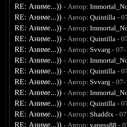
RE: Аниме...))
- Автор:
Immortal_N
RE: Аниме...))
- Автор:
Quintilla
- 0
RE: Аниме...))
- Автор:
Immortal_N
RE: Аниме...))
- Автор:
Quintilla
- 0
RE: Аниме...))
- Автор:
Svvarg
- 07-
RE: Аниме...))
- Автор:
Immortal_N
RE: Аниме...))
- Автор:
Quintilla
- 0
RE: Аниме...))
- Автор:
Svvarg
- 07-
RE: Аниме...))
- Автор:
Immortal_N
RE: Аниме...))
- Автор:
Quintilla
- 0
RE: Аниме...))
- Автор:
Shaddix
- 0
RE: Аниме...))
- Автор:
vaness88
- 0