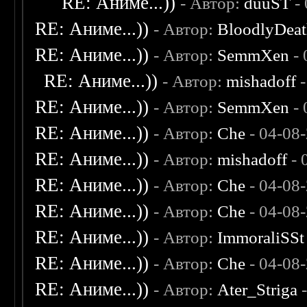
RE: Аниме...))
- Автор:
duuST
- 
RE: Аниме...))
- Автор:
BloodlyDea
RE: Аниме...))
- Автор:
SemmXen
- 
RE: Аниме...))
- Автор:
mishadoff
-
RE: Аниме...))
- Автор:
SemmXen
- 
RE: Аниме...))
- Автор:
Che
- 04-08
RE: Аниме...))
- Автор:
mishadoff
- 
RE: Аниме...))
- Автор:
Che
- 04-08
RE: Аниме...))
- Автор:
Che
- 04-08
RE: Аниме...))
- Автор:
ImmoraliSSt
RE: Аниме...))
- Автор:
Che
- 04-08
RE: Аниме...))
- Автор:
Ater_Striga
-