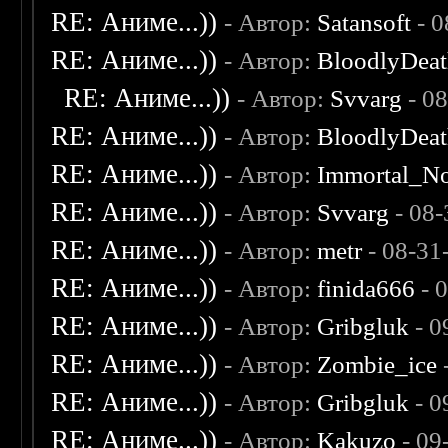
RE: Аниме...))
- Автор:
Satansoft
- 0
RE: Аниме...))
- Автор:
BloodlyDea
RE: Аниме...))
- Автор:
Svvarg
- 0
RE: Аниме...))
- Автор:
BloodlyDea
RE: Аниме...))
- Автор:
Immortal_N
RE: Аниме...))
- Автор:
Svvarg
- 08-
RE: Аниме...))
- Автор:
metr
- 08-31
RE: Аниме...))
- Автор:
finida666
- 
RE: Аниме...))
- Автор:
Gribgluk
- 0
RE: Аниме...))
- Автор:
Zombie_ice
RE: Аниме...))
- Автор:
Gribgluk
- 0
RE: Аниме...))
- Автор:
Kakuzo
- 09