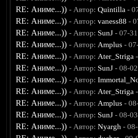
RE: Аниме...))
- Автор:
Quintilla
- 0
RE: Аниме...))
- Автор:
vaness88
- 0
RE: Аниме...))
- Автор:
SunJ
- 07-3
RE: Аниме...))
- Автор:
Amplus
- 07
RE: Аниме...))
- Автор:
Ater_Striga
-
RE: Аниме...))
- Автор:
SunJ
- 08-0
RE: Аниме...))
- Автор:
Immortal_N
RE: Аниме...))
- Автор:
Ater_Striga
-
RE: Аниме...))
- Автор:
Amplus
- 08
RE: Аниме...))
- Автор:
SunJ
- 08-0
RE: Аниме...))
- Автор:
Nyargh
- 08