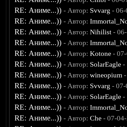
RE: Аниме...))
- Автор:
Svvarg
- 06-
RE: Аниме...))
- Автор:
Immortal_N
RE: Аниме...))
- Автор:
Nihilist
- 06
RE: Аниме...))
- Автор:
Immortal_N
RE: Аниме...))
- Автор:
Kotone
- 07
RE: Аниме...))
- Автор:
SolarEagle
-
RE: Аниме...))
- Автор:
wineopium
-
RE: Аниме...))
- Автор:
Svvarg
- 07-
RE: Аниме...))
- Автор:
SolarEagle
-
RE: Аниме...))
- Автор:
Immortal_N
RE: Аниме...))
- Автор:
Che
- 07-04