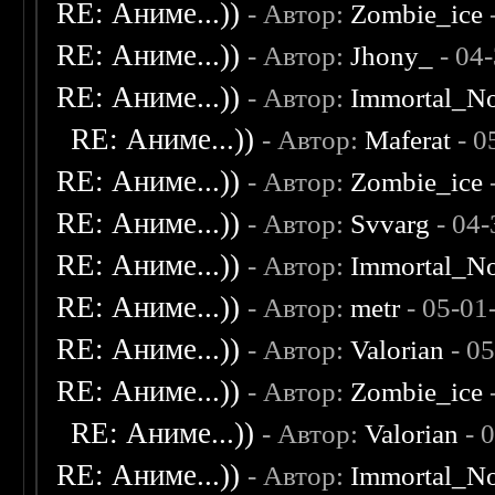
RE: Аниме...))
- Автор:
Zombie_ice
RE: Аниме...))
- Автор:
Jhony_
- 04
RE: Аниме...))
- Автор:
Immortal_N
RE: Аниме...))
- Автор:
Maferat
- 0
RE: Аниме...))
- Автор:
Zombie_ice
RE: Аниме...))
- Автор:
Svvarg
- 04-
RE: Аниме...))
- Автор:
Immortal_N
RE: Аниме...))
- Автор:
metr
- 05-01
RE: Аниме...))
- Автор:
Valorian
- 0
RE: Аниме...))
- Автор:
Zombie_ice
RE: Аниме...))
- Автор:
Valorian
- 
RE: Аниме...))
- Автор:
Immortal_N