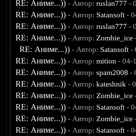
RE: Аниме...))
- Автор:
ruslan777
- 
RE: Аниме...))
- Автор:
Satansoft
- 0
RE: Аниме...))
- Автор:
ruslan777
- 
RE: Аниме...))
- Автор:
Zombie_ice
RE: Аниме...))
- Автор:
Satansoft
- 
RE: Аниме...))
- Автор:
mition
- 04-
RE: Аниме...))
- Автор:
spam2008
- 
RE: Аниме...))
- Автор:
kateshnik
- 
RE: Аниме...))
- Автор:
Zombie_ice
RE: Аниме...))
- Автор:
Satansoft
- 0
RE: Аниме...))
- Автор:
Zombie_ice
RE: Аниме...))
- Автор:
Satansoft
- 0