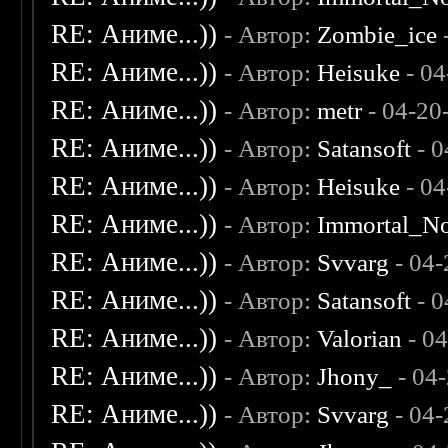
RE: Аниме...))
- Автор:
Zombie_ice
RE: Аниме...))
- Автор:
Heisuke
- 04
RE: Аниме...))
- Автор:
metr
- 04-20
RE: Аниме...))
- Автор:
Satansoft
- 0
RE: Аниме...))
- Автор:
Heisuke
- 04
RE: Аниме...))
- Автор:
Immortal_N
RE: Аниме...))
- Автор:
Svvarg
- 04-
RE: Аниме...))
- Автор:
Satansoft
- 0
RE: Аниме...))
- Автор:
Valorian
- 0
RE: Аниме...))
- Автор:
Jhony_
- 04
RE: Аниме...))
- Автор:
Svvarg
- 04-