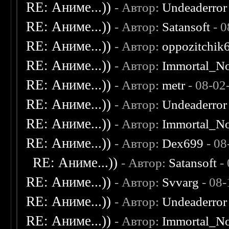
RE: Аниме...))
- Автор:
Undeaderror
RE: Аниме...))
- Автор:
Satansoft
- 0
RE: Аниме...))
- Автор:
oppozitchik
RE: Аниме...))
- Автор:
Immortal_N
RE: Аниме...))
- Автор:
metr
- 08-02
RE: Аниме...))
- Автор:
Undeaderror
RE: Аниме...))
- Автор:
Immortal_N
RE: Аниме...))
- Автор:
Dex699
- 08
RE: Аниме...))
- Автор:
Satansoft
- 
RE: Аниме...))
- Автор:
Svvarg
- 08-
RE: Аниме...))
- Автор:
Undeaderror
RE: Аниме...))
- Автор:
Immortal_N