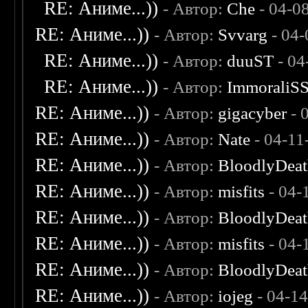
RE: Аниме...))
- Автор:
Che
- 04-0
RE: Аниме...))
- Автор:
Svvarg
- 04-
RE: Аниме...))
- Автор:
duuST
- 04
RE: Аниме...))
- Автор:
ImmoraliSS
RE: Аниме...))
- Автор:
gigacyber
- 
RE: Аниме...))
- Автор:
Nate
- 04-11
RE: Аниме...))
- Автор:
BloodlyDea
RE: Аниме...))
- Автор:
misfits
- 04-
RE: Аниме...))
- Автор:
BloodlyDea
RE: Аниме...))
- Автор:
misfits
- 04-
RE: Аниме...))
- Автор:
BloodlyDea
RE: Аниме...))
- Автор:
iojeg
- 04-1