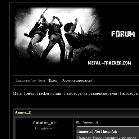
Здравствуйте, Гость! (
Вход
—
Зарегистрироваться
)
Metal Torrent Tracker Forum
›
Разговоры на различные темы
›
Разговоры
Голосов: 5 - Средняя оценка: 3.8
1
2
3
4
5
Аниме...))
Zombie_ice
RE: Аниме...))
Unregistered
Immortal_Not Писал(а):
Называть Гиасс классикой - это позор.