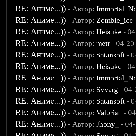
RE: Аниме...))
- Автор:
Immortal_N
RE: Аниме...))
- Автор:
Zombie_ice
RE: Аниме...))
- Автор:
Heisuke
- 04
RE: Аниме...))
- Автор:
metr
- 04-20
RE: Аниме...))
- Автор:
Satansoft
- 0
RE: Аниме...))
- Автор:
Heisuke
- 04
RE: Аниме...))
- Автор:
Immortal_N
RE: Аниме...))
- Автор:
Svvarg
- 04-
RE: Аниме...))
- Автор:
Satansoft
- 0
RE: Аниме...))
- Автор:
Valorian
- 0
RE: Аниме...))
- Автор:
Jhony_
- 04
RE: Аниме...))
- Автор:
Svvarg
- 04-