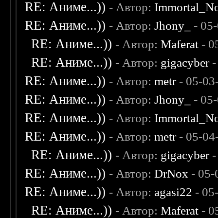
RE: Аниме...))
- Автор:
Immortal_N
RE: Аниме...))
- Автор:
Jhony_
- 05
RE: Аниме...))
- Автор:
Maferat
- 0
RE: Аниме...))
- Автор:
gigacyber
-
RE: Аниме...))
- Автор:
metr
- 05-03
RE: Аниме...))
- Автор:
Jhony_
- 05
RE: Аниме...))
- Автор:
Immortal_N
RE: Аниме...))
- Автор:
metr
- 05-04
RE: Аниме...))
- Автор:
gigacyber
-
RE: Аниме...))
- Автор:
DrNox
- 05-
RE: Аниме...))
- Автор:
agasi22
- 05
RE: Аниме...))
- Автор:
Maferat
- 0