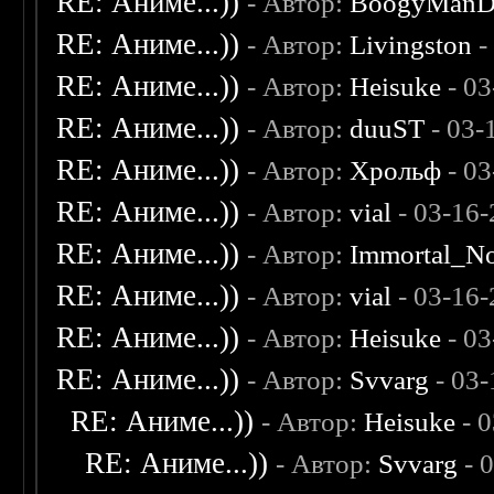
RE: Аниме...))
- Автор:
BoogyManD
RE: Аниме...))
- Автор:
Livingston
-
RE: Аниме...))
- Автор:
Heisuke
- 03
RE: Аниме...))
- Автор:
duuST
- 03-
RE: Аниме...))
- Автор:
Хрольф
- 03
RE: Аниме...))
- Автор:
vial
- 03-16-
RE: Аниме...))
- Автор:
Immortal_N
RE: Аниме...))
- Автор:
vial
- 03-16-
RE: Аниме...))
- Автор:
Heisuke
- 03
RE: Аниме...))
- Автор:
Svvarg
- 03-
RE: Аниме...))
- Автор:
Heisuke
- 
RE: Аниме...))
- Автор:
Svvarg
- 