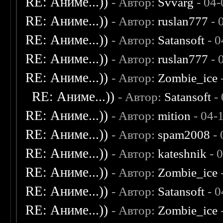
RE: Аниме...))
- Автор:
Svvarg
- 04-
RE: Аниме...))
- Автор:
ruslan777
- 
RE: Аниме...))
- Автор:
Satansoft
- 0
RE: Аниме...))
- Автор:
ruslan777
- 
RE: Аниме...))
- Автор:
Zombie_ice
RE: Аниме...))
- Автор:
Satansoft
- 
RE: Аниме...))
- Автор:
mition
- 04-
RE: Аниме...))
- Автор:
spam2008
- 
RE: Аниме...))
- Автор:
kateshnik
- 
RE: Аниме...))
- Автор:
Zombie_ice
RE: Аниме...))
- Автор:
Satansoft
- 0
RE: Аниме...))
- Автор:
Zombie_ice