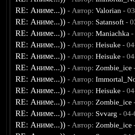
RE: Аниме...))
- Автор:
Valorian
- 0
RE: Аниме...))
- Автор:
Satansoft
- 0
RE: Аниме...))
- Автор:
Maniachka
-
RE: Аниме...))
- Автор:
Heisuke
- 04
RE: Аниме...))
- Автор:
Heisuke
- 04
RE: Аниме...))
- Автор:
Zombie_ice
RE: Аниме...))
- Автор:
Immortal_N
RE: Аниме...))
- Автор:
Heisuke
- 04
RE: Аниме...))
- Автор:
Zombie_ice
RE: Аниме...))
- Автор:
Svvarg
- 04-
RE: Аниме...))
- Автор:
Zombie_ice