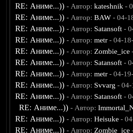
RE: Аниме...))
- Автор:
kateshnik
- 
RE: Аниме...))
- Автор:
BAW
- 04-1
RE: Аниме...))
- Автор:
Satansoft
- 0
RE: Аниме...))
- Автор:
metr
- 04-18
RE: Аниме...))
- Автор:
Zombie_ice
RE: Аниме...))
- Автор:
Satansoft
- 0
RE: Аниме...))
- Автор:
metr
- 04-19
RE: Аниме...))
- Автор:
Svvarg
- 04-
RE: Аниме...))
- Автор:
Satansoft
- 0
RE: Аниме...))
- Автор:
Immortal_
RE: Аниме...))
- Автор:
Heisuke
- 04
RE: Аниме...))
- Автор:
Zombie_ice