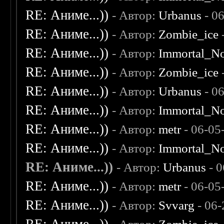
RE: Аниме...))
- Автор:
Urbanus
- 0
RE: Аниме...))
- Автор:
Zombie_ice
RE: Аниме...))
- Автор:
Immortal_N
RE: Аниме...))
- Автор:
Zombie_ice
RE: Аниме...))
- Автор:
Urbanus
- 0
RE: Аниме...))
- Автор:
Immortal_N
RE: Аниме...))
- Автор:
metr
- 06-05
RE: Аниме...))
- Автор:
Immortal_N
RE: Аниме...))
- Автор:
Urbanus
- 0
RE: Аниме...))
- Автор:
metr
- 06-05
RE: Аниме...))
- Автор:
Svvarg
- 06-