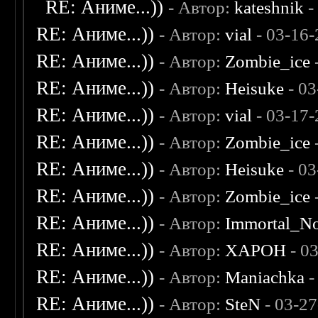
RE: Аниме...))
- Автор:
kateshnik
-
RE: Аниме...))
- Автор:
vial
- 03-16-
RE: Аниме...))
- Автор:
Zombie_ice
RE: Аниме...))
- Автор:
Heisuke
- 03
RE: Аниме...))
- Автор:
vial
- 03-17-
RE: Аниме...))
- Автор:
Zombie_ice
RE: Аниме...))
- Автор:
Heisuke
- 03
RE: Аниме...))
- Автор:
Zombie_ice
RE: Аниме...))
- Автор:
Immortal_N
RE: Аниме...))
- Автор:
XAPOH
- 0
RE: Аниме...))
- Автор:
Maniachka
-
RE: Аниме...))
- Автор:
SteN
- 03-27