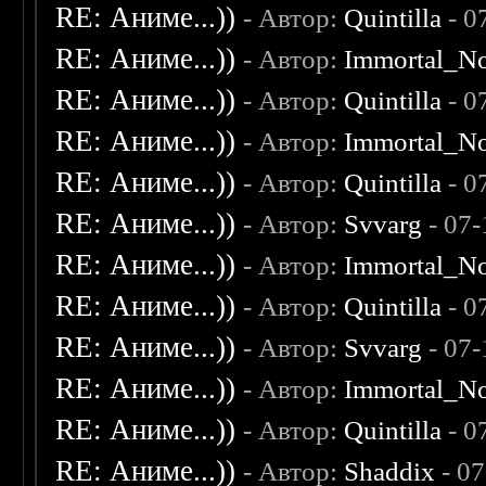
RE: Аниме...))
- Автор:
Quintilla
- 0
RE: Аниме...))
- Автор:
Immortal_N
RE: Аниме...))
- Автор:
Quintilla
- 0
RE: Аниме...))
- Автор:
Immortal_N
RE: Аниме...))
- Автор:
Quintilla
- 0
RE: Аниме...))
- Автор:
Svvarg
- 07-
RE: Аниме...))
- Автор:
Immortal_N
RE: Аниме...))
- Автор:
Quintilla
- 0
RE: Аниме...))
- Автор:
Svvarg
- 07-
RE: Аниме...))
- Автор:
Immortal_N
RE: Аниме...))
- Автор:
Quintilla
- 0
RE: Аниме...))
- Автор:
Shaddix
- 0