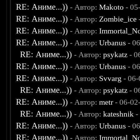
RE: Аниме...))
- Автор:
Makoto
- 05
RE: Аниме...))
- Автор:
Zombie_ice
RE: Аниме...))
- Автор:
Immortal_N
RE: Аниме...))
- Автор:
Urbanus
- 0
RE: Аниме...))
- Автор:
psykatz
- 0
RE: Аниме...))
- Автор:
Urbanus
- 0
RE: Аниме...))
- Автор:
Svvarg
- 06-
RE: Аниме...))
- Автор:
psykatz
- 0
RE: Аниме...))
- Автор:
metr
- 06-02
RE: Аниме...))
- Автор:
kateshnik
-
RE: Аниме...))
- Автор:
Urbanus
- 0
RE: Аниме...))
- Автор:
Immortal_N