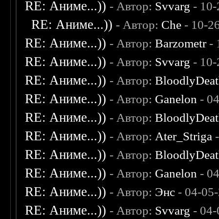
RE: Аниме...))
- Автор:
Svvarg
- 10-
RE: Аниме...))
- Автор:
Che
- 10-2
RE: Аниме...))
- Автор:
Barzometr
- 
RE: Аниме...))
- Автор:
Svvarg
- 10-
RE: Аниме...))
- Автор:
BloodlyDea
RE: Аниме...))
- Автор:
Ganelon
- 0
RE: Аниме...))
- Автор:
BloodlyDea
RE: Аниме...))
- Автор:
Ater_Striga
-
RE: Аниме...))
- Автор:
BloodlyDea
RE: Аниме...))
- Автор:
Ganelon
- 0
RE: Аниме...))
- Автор:
Энс
- 04-05
RE: Аниме...))
- Автор:
Svvarg
- 04-