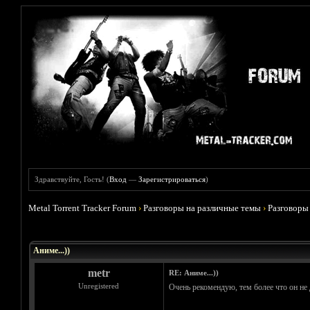
Здравствуйте, Гость! (
Вход
—
Зарегистрироваться
)
Metal Torrent Tracker Forum
›
Разговоры на различные темы
›
Разговоры
Голосов: 5 - Средняя оценка: 3.8
1
2
3
4
5
Аниме...))
metr
RE: Аниме...))
Unregistered
Очень рекомендую, тем более что он не 